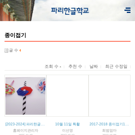
종이접기
글 수
4
조회 수
추천 수
날짜
최근 수정일
[2023-2024] 파리한글학교 특활 종이접기
2017-2018 종이접기1 수업계획서
10월 11일 특활
홈페이지관리자
이선영
희범엄마