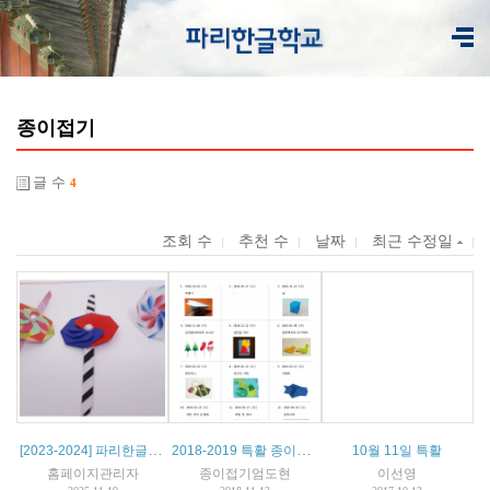
종이접기
글 수
4
조회 수
추천 수
날짜
최근 수정일
[2023-2024] 파리한글학교 특활 종이접기
2018-2019 특활 종이접기 1 계획서
10월 11일 특활
홈페이지관리자
종이접기엄도현
이선영