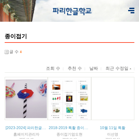
종이접기
글 수
4
조회 수
추천 수
날짜
최근 수정일
[2023-2024] 파리한글학교 특활 종이접기
2018-2019 특활 종이접기 1 계획서
10월 11일 특활
홈페이지관리자
종이접기엄도현
이선영