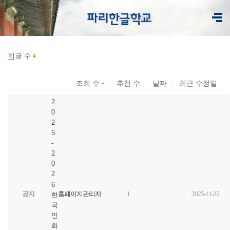
글 수
4
조회 수
추천 수
날짜
최근 수정일
2
0
2
5
-
2
0
2
6
공지
홈페이지관리자
1
2025-11-25
한
국
민
화