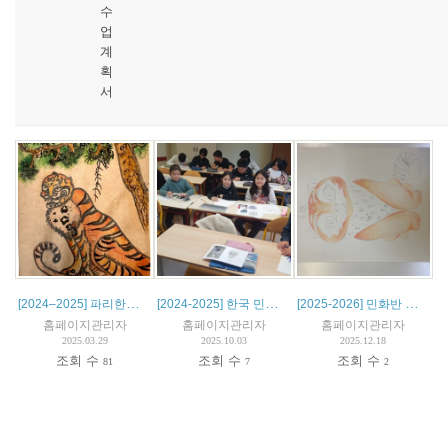
수
업
계
획
서
[2024–2025] 파리한글학교 민화 수업 작품 소개
[2024-2025] 한국 민화 특별 활동
[2025-2026] 민화반 아이들이 그린 케데헌 더피
홈페이지관리자
홈페이지관리자
홈페이지관리자
2025.03.29
2025.10.03
2025.12.18
조회 수
조회 수
조회 수
81
7
2