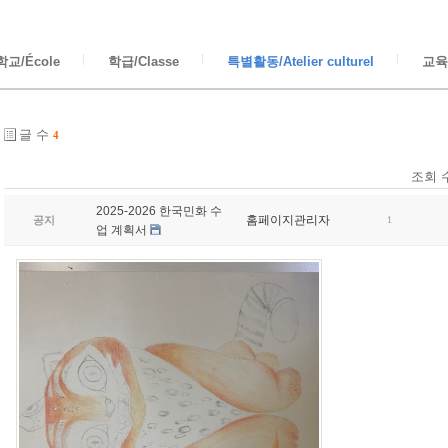
교/École
학급/Classe
특별활동/Atelier culturel
교육/
글 수
4
조회 
2025-2026 한국민화 수
홈페이지관리자
공지
1
업 계획서