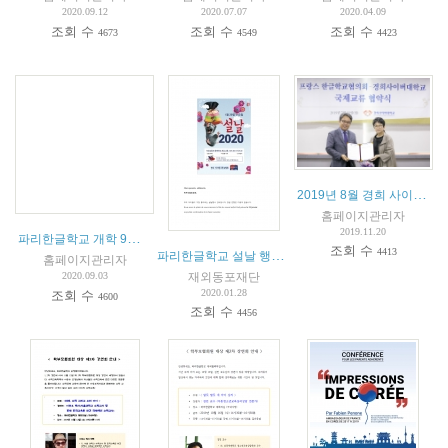
2020.09.12
2020.07.07
2020.04.09
조회 수
조회 수
조회 수
4673
4549
4423
2019년 8월 경희 사이버대 및 서울디지털문화예술대학교와 교육협약 체결
홈페이지관리자
2019.11.20
파리한글학교 개학 9월16일(수) 14시 - 총회 안내 및 회의록
(
2
)
조회 수
4413
파리한글학교 설날 행사안내
홈페이지관리자
재외동포재단
2020.09.03
2020.01.28
조회 수
4600
조회 수
4456