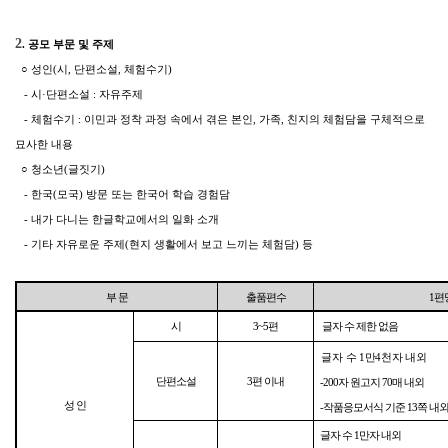
2
. 공모 부문 및 주제
○ 성인(시, 단편소설, 체험수기)
- 시·단편소설 : 자유주제
- 체험수기 : 이민과 정착 과정 속에서 겪은 본인, 가족, 친지의 체험담을 구체적으로
묘사한 내용
○ 청소년(글짓기)
- 한국(모국) 방문 또는 한국어 학습 경험담
- 내가 다니는 한글학교에서의 일화 소개
- 기타 자유로운 주제(현지 생활에서 보고 느끼는 체험담) 등
부 문
출품편수
1편
시
3~5편
글자 수 제한 없음
글자 수 1만4천자 내외
단편소설
3편 이내
-200자 원고지 70매 내외
성 인
-작품응모서식 기준 13쪽 내
글자 수 1만자 내외