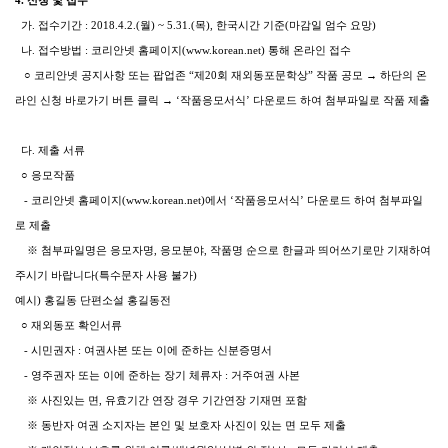
4. 신청 및 접수
가. 접수기간 : 2018.4.2.(월) ~ 5.31.(목), 한국시간 기준(마감일 엄수 요망)
나. 접수방법 : 코리안넷 홈페이지(www.korean.net) 통해 온라인 접수
○ 코리안넷 공지사항 또는 팝업존 “제20회 재외동포문학상” 작품 공모 → 하단의 온
라인 신청 바로가기 버튼 클릭 → ‘작품응모서식’ 다운로드 하여 첨부파일로 작품 제출
다. 제출 서류
○ 응모작품
- 코리안넷 홈페이지(www.korean.net)에서 ‘작품응모서식’ 다운로드 하여 첨부파일
로 제출
※ 첨부파일명은 응모자명, 응모분야, 작품명 순으로 한글과 띄어쓰기로만 기재하여
주시기 바랍니다(특수문자 사용 불가)
예시) 홍길동 단편소설 홍길동전
○ 재외동포 확인서류
- 시민권자 : 여권사본 또는 이에 준하는 신분증명서
- 영주권자 또는 이에 준하는 장기 체류자 : 거주여권 사본
※ 사진있는 면, 유효기간 연장 경우 기간연장 기재면 포함
※ 동반자 여권 소지자는 본인 및 보호자 사진이 있는 면 모두 제출