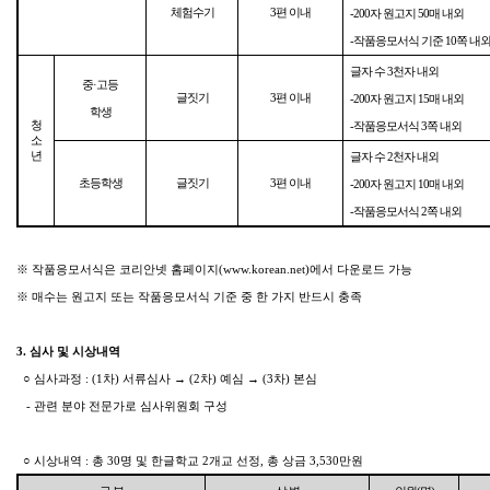
체험수기
3편 이내
-200자 원고지 50매 내외
-작품응모서식 기준 10쪽 내
글자 수 3천자 내외
중·고등
글짓기
3편 이내
-200자 원고지 15매 내외
학생
청
-작품응모서식 3쪽 내외
소
년
글자 수 2천자 내외
초등학생
글짓기
3편 이내
-200자 원고지 10매 내외
-작품응모서식 2쪽 내외
※ 작품응모서식은 코리안넷 홈페이지(www.korean.net)에서 다운로드 가능
※ 매수는 원고지 또는 작품응모서식 기준 중 한 가지 반드시 충족
3. 심사 및 시상내역
○ 심사과정 : (1차) 서류심사 → (2차) 예심 → (3차) 본심
- 관련 분야 전문가로 심사위원회 구성
○ 시상내역 : 총 30명 및 한글학교 2개교 선정, 총 상금 3,530만원