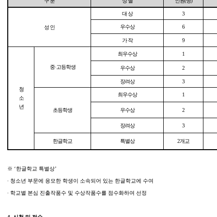
구 분
상 별
인원(명)
대 상
3
우수상
6
성 인
가 작
9
최우수상
1
중·고등학생
우수상
2
장려상
3
청
최우수상
1
소
년
초등학생
우수상
2
장려상
3
한글학교
특별상
2개교
※ ‘한글학교 특별상’
∙ 청소년 부문에 응모한 학생이 소속되어 있는 한글학교에 수여
∙ 학교별 본심 진출작품수 및 수상작품수를 점수화하여 선정