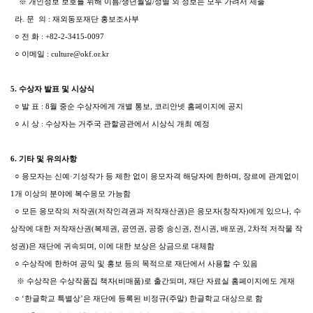
※ 개인정보 보호를 위해 이름/생년월일/성별 외 정보는 모두 가려서 제출
라. 문 의 : 재외동포재단 홍보조사부
○ 전 화 : +82-2-3415-0097
○ 이메일 : culture@okf.or.kr
5. 수상자 발표 및 시상식
○ 발 표 : 8월 중순 수상자에게 개별 통보, 코리안넷 홈페이지에 공지
○ 시 상 : 수상자는 거주국 관할공관에서 시상식 개최 예정
6. 기타 및 유의사항
○ 응모자는 신예·기성작가 등 제한 없이 응모자격 해당자에 한하며, 장르에 관계없이
1개 이상의 분야에 복수응모 가능함
○ 모든 응모작의 저작권(저작인격권과 저작재산권)은 응모자(창작자)에게 있으나, 수
상작에 대한 저작재산권(복제권, 공연권, 공중 송신권, 전시권, 배포권, 2차적 저작물 작
성권)은 재단에 귀속되며, 이에 대한 보상은 상금으로 대체함
○ 수상작에 한하여 공익 및 홍보 등의 목적으로 재단에서 사용할 수 있음
※ 수상작은 수상작품집 책자(비매품)로 출간되며, 재단 자료실 홈페이지에도 게재
○ ‘한글학교 특별상’은 재단에 등록된 비정규(주말) 한글학교 대상으로 함