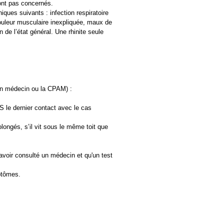
ont pas concernés.
iques suivants : infection respiratoire
douleur musculaire inexpliquée, maux de
n de l’état général. Une rhinite seule
 un médecin ou la CPAM) :
 le dernier contact avec le cas
ongés, s’il vit sous le même toit que
avoir consulté un médecin et qu'un test
ptômes.