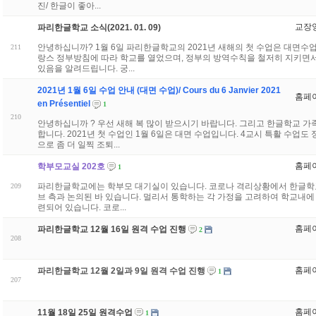
진/ 한글이 좋아...
교장
파리한글학교 소식(2021. 01. 09)
안녕하십니까? 1월 6일 파리한글학교의 2021년 새해의 첫 수업은 대면
211
랑스 정부방침에 따라 학교를 열었으며, 정부의 방역수칙을 철저히 지키면
있음을 알려드립니다. 궁...
2021년 1월 6일 수업 안내 (대면 수업)/ Cours du 6 Janvier 2021
홈페
en Présentiel
1
210
안녕하십니까 ? 우선 새해 복 많이 받으시기 바랍니다. 그리고 한글학교 가
합니다. 2021년 첫 수업인 1월 6일은 대면 수업입니다. 4교시 특활 수업
으로 좀 더 일찍 조퇴...
홈페
학부모교실 202호
1
파리한글학교에는 학부모 대기실이 있습니다. 코로나 격리상황에서 한글학
209
브 측과 논의된 바 있습니다. 멀리서 통학하는 각 가정을 고려하여 학교내에
련되어 있습니다. 코로...
홈페
파리한글학교 12월 16일 원격 수업 진행
2
208
홈페
파리한글학교 12월 2일과 9일 원격 수업 진행
1
207
홈페
11월 18일 25일 원격수업
1