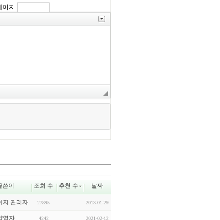
페이지
글쓴이
조회 수
추천 수
날짜
이지 관리자
27895
2013-01-29
양영자
4242
2021-02-12