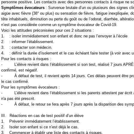
personne positive. Les contacts avec des personnes contacts à risque ne s
Symptômes évocateurs
: Survenue brutale d’un ou plusieurs des signes clin
aigüe avec fièvre (38° ou plus) ou sensation de fièvre, fatigue inexpliquée, 
tête inhabituels, diminution ou perte du goût ou de l’odorat, diarrhée, altératio
n’est pas considérée comme un symptôme évocateur de
Covid
-19.
Voici les attitudes préconisées pour ces 2 situations :
1. : isoler immédiatement son enfant et donc ne pas l’envoyer à l’école
2. : informer l’établissement.
3. : contacter son médecin.
4. : définir la durée d’isolement et le cas échéant faire tester (à voir avec
Pour les contacts à risques :
- L’élève revient dans l’établissement si son test, réalisé 7 jours APRÈS
confirmé, est négatif.
- À défaut de test, il revient après 14 jours. Ces délais peuvent être prol
le cas confirmé.
Pour les symptômes évocateurs :
- L’élève revient dans l’établissement si les parents attestent par écrit 
n'a pas été prescrit.
- À défaut, le retour se fera après 7 jours après la disparition des sym
III. Réactions en cas de test positif d’un élève
1. Prévenir immédiatement l’établissement.
2. Isoler son enfant si ce n’est déjà le cas.
3. Commencer à établir une liste des contacts à risques.