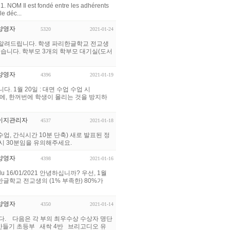
 Il est fondé entre les adhérents
le déc...
양영자
5320
2021-01-24
 알려드립니다. 학생 파리한글학교 전교생
하였습니다. 학부모 3개의 학부모 대기실(도서
양영자
4396
2021-01-19
 1월 20일 : 대면 수업 수업 시
동의하에, 한꺼번에 학생이 몰리는 것을 방지하
이지관리자
4537
2021-01-18
시 수업, 간식시간 10분 단축) 새로 발표된 정
시 30분임을 유의해주세요.
양영자
4398
2021-01-16
ris du 16/01/2021 안녕하십니까? 우선, 1월
글학교 전교생의 (1% 부족한) 80%가
양영자
4350
2021-01-14
다. 다음은 각 부의 최우수상 수상자 명단
 만들기 초등부 새싹 4반 브리고디오 유