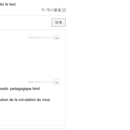
s le test.
이 게시물을
목록
2020.10.13
10:14:10
2020.10.29
22:41:35
inuité- pedagogique.html
tion de la circulation du virus