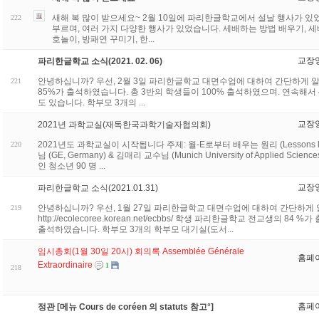
새해 복 많이 받으세요~ 2월 10일에 파리한글학교에서 설날 행사가 있
222
부르며, 여러 가지 다양한 행사가 있었습니다. 세배하는 방법 배우기, 세
호놀이, 방패연 꾸미기, 한...
교장
파리한글학교 소식(2021. 02. 06)
안녕하십니까? 우선, 2월 3일 파리한글학교 대면수업에 대하여 간단하게 
221
85%가 출석하였습니다. 총 3반의 학생들이 100% 출석하였으며. 연속해서 
도 있습니다. 학부모 3개의 ...
교장
2021년 과학교실(재독한국과학기술자협의회)
2021년도 과학교실이 시작됩니다 주제: 월-E로부터 배우는 원리 (Lessons lear
220
님 (GE, Germany) & 김매리 교수님 (Munich University of Applied Sci
인 청소년 90 명 ...
교장
파리한글학교 소식(2021.01.31)
안녕하십니까? 우선, 1월 27일 파리한글학교 대면수업에 대하여 간단하게
219
http://ecolecoree.korean.net/ecbbs/ 학생 파리한글학교 전교생의 8
출석하였습니다. 학부모 3개의 학부모 대기실(도서...
임시총회(1월 30일 20시) 회의록 Assemblée Générale
홈페
Extraordinaire
1
218
홈페
정관 [메뉴 Cours de coréen 의 statuts 참고°]