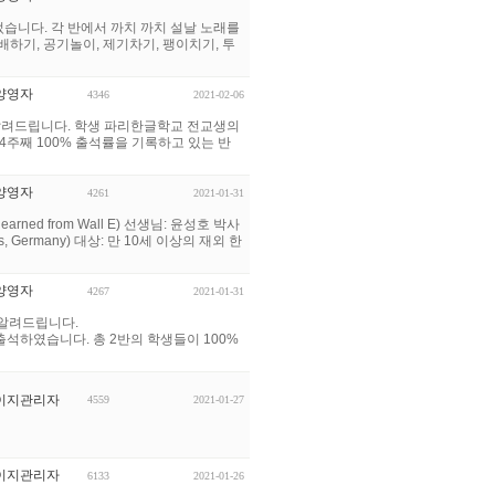
었습니다. 각 반에서 까치 까치 설날 노래를
배하기, 공기놀이, 제기차기, 팽이치기, 투
양영자
4346
2021-02-06
알려드립니다. 학생 파리한글학교 전교생의
4주째 100% 출석률을 기록하고 있는 반
양영자
4261
2021-01-31
ned from Wall E) 선생님: 윤성호 박사
ences, Germany) 대상: 만 10세 이상의 재외 한
양영자
4267
2021-01-31
 알려드립니다.
4 %가 출석하였습니다. 총 2반의 학생들이 100%
이지관리자
4559
2021-01-27
이지관리자
6133
2021-01-26