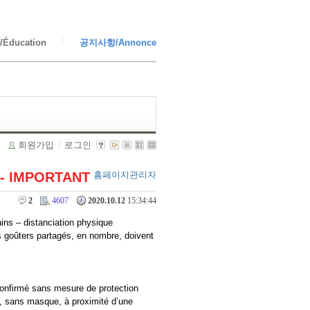
Éducation
공지사항/Annonce
회원가입
로그인
19 - IMPORTANT
홈페이지관리자
2
4607
2020.10.12
15:34:44
 – distanciation physique
 goûters partagés, en nombre, doivent
confirmé sans mesure de protection
, sans masque, à proximité d’une