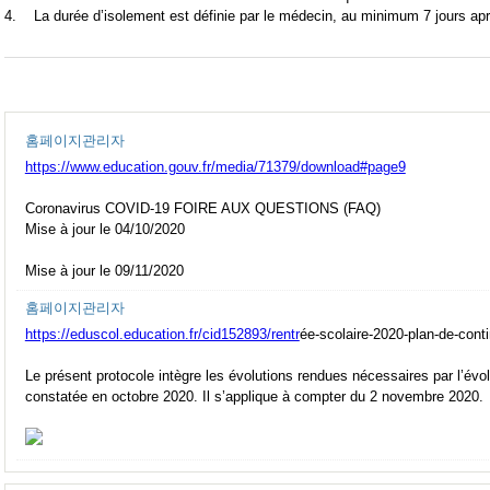
4. La durée d’isolement est définie par le médecin, au minimum 7 jours aprè
홈페이지관리자
https://www.education.gouv.fr/media/71379/download#page9
Coronavirus COVID-19 FOIRE AUX QUESTIONS (FAQ)
Mise à jour le 04/10/2020
Mise à jour le 09/11/2020
홈페이지관리자
https://eduscol.education.fr/cid152893/rentr
ée-scolaire-2020-plan-de-cont
Le présent protocole intègre les évolutions rendues nécessaires par l’évolu
constatée en octobre 2020. Il s’applique à compter du 2 novembre 2020.