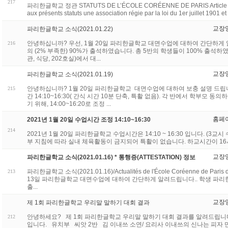
217
파리한글학교 정관 STATUTS DE L’ÉCOLE CORÉENNE DE PARIS Article 1. NOM
aux présents statuts une association régie par la loi du 1er juillet 1901 et 
교장
파리한글학교 소식(2021.01.22)
안녕하십니까? 우선, 1월 20일 파리한글학교 대면수업에 대하여 간단하게
216
의 (2% 부족한) 90%가 출석하였습니다. 총 5반의 학생들이 100% 출석
관, 식당, 202호실)에서 대...
교장
파리한글학교 소식(2021.01.19)
안녕하십니까? 1월 20일 파리한글학교 대면수업에 대하여 보충 설명 드립니다.
215
간 14:10~16:30( 간식 시간 10분 단축, 특활 없음). 각 반에서 학부모 
기 위해, 14:00~16:20로 조정 ...
홈페
2021년 1월 20일 수업시간 조정 14:10~16:30
214
2021년 1월 20일 파리한글학교 수업시간은 14:10 ~ 16:30 입니다. (3교
부 지침에 따라 실내 체육활동이 금지되어 특활이 없습니다. 하교시간이 16
교장
파리한글학교 소식(2021.01.16) * 통행증(ATTESTATION) 정보
파리한글학교 소식(2021.01.16)/Actualités de l'École Coréenne de Pa
213
13일 파리한글학교 대면수업에 대하여 간단하게 알려드립니다.. 학생 파리한
출...
교장
제 1회 파리한글학교 우리말 말하기 대회 결과
안녕하세요? 제 1회 파리한글학교 우리말 말하기 대회 결과를 알려드립니
212
입니다. 유치부 씨앗 2반 김 이내쓰 소연/ 요리사 이내쓰의 신나는 피자