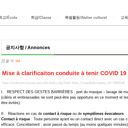
교/École
학급/Classe
특별활동/Atelier culturel
교육/
공지사항 / Annonces
글 수
342
Mise à clarificaiton conduite à tenir COVID 
https://ecolecoree.korean.net/ecbbs/index.php?mid=Infos_Forum&document_srl=1696848
I. RESPECT DES GESTES BARRIÈRES : port du masque – lavage de mains
(câlins et embrassades ne sont peut-être pas opportuns en ce moment et les
être évités).
II. Réactions en cas de
contact à risque
ou de
symptômes évocateurs
Contact à risque
: Toute personne ayant eu un contact direct avec un cas 
efficace. Concrètement : avoir passé du temps (au moins quelques minutes)