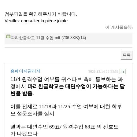
첨부파일을 확인해주시기 바랍니다.
Veuillez consulter la pièce jointe.
이 게시물을
파리한글학교 11월 수업.pdf (736.8KB)(14)
목록
홈페이지관리자
2020.12.14
22:23:51
11/4
원격수업 여부를
귀스타브
측에
통보하는
과
정에서
파리한글학교는
대면수업이
가능하다는
답
변을
받음.
이를
전제로
11/18
과
11/25
수업
여부에
대한
학부
모
설문조사를
실시
결과는
대면수업
69
표
/
원격수업
68
표
의
선호도
가
나왔으나