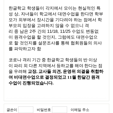
한글학교
학생들이
각지에서
모이는
현실적인
특
성
상
,
자녀들이
학교에서
대면수업을
한다면
학부
모가
외부에서
장시간을
기다려야
하는
점에서
학
부모의
입장을
고려하지
않을
수
없으니
격
리
중
남은
2
주 간의
11/18, 11/25
수업도
변동없
이
원격수업을
할
것인지
,
그럼에도
대면수업으
로
할
것인지를
설문조사를
통해
협회원들의
의사
를
파악하고자
함
코로나
격리
기간
중
한글학교
학생들의
반
이상
이
파리
외
다른
지역에서
등하교를
해야
한다는
점
을
우려해
교장
,
교사들 의견
,
운영위
의결을 취합하
여
비대면
수업으로
결정되었고
11
월
한달간
원격
수업이
진행되었습니다
.
글쓴이
비밀번호
이메일 주소