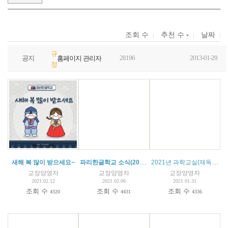
조회 수
추천 수
날짜
규
28196
2013-01-29
공지
홈페이지 관리자
정
파리한글학교 소식(2021. 02. 06)
2021년 과학교실(재독한국과학기술자협의회)
새해 복 많이 받으세요~
교장양영자
교장양영자
교장양영자
2021.02.12
2021.02.06
2021.01.31
조회 수
조회 수
조회 수
4320
4431
4336