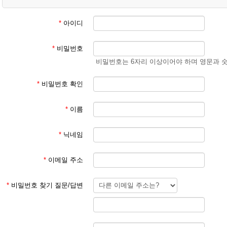
② 학생 회원
- 학생 성과 이름
(예) 김예준
*
아이디
3. 회원 이메일은 입학원서에 기재된 이메일 주소 사용
*
비밀번호
회원 가입 후 회원 승인에 평균 1일이 소요됩니다.
비밀번호는 6자리 이상이어야 하며 영문과 
회원 가입 규칙을 지키지 않은 경우 회원 승인이 되지 않습니다.
한글학교 회원이 아닌 분들이 특정한 사유로 홈페이지를 이용하기를 희망
*
비밀번호 확인
주시기 바랍니다.
*
이름
본교 홈페이지를 이용해 주셔서 감사합니다.
*
닉네임
파리한글학교 홈페이지 관리자
*
이메일 주소
*
비밀번호 찾기 질문/답변