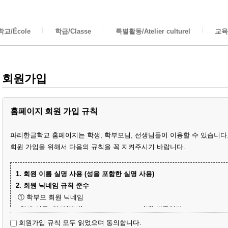
교/École
학급/Classe
특별활동/Atelier culturel
교육/
회원가입
홈페이지 회원 가입 규칙
파리한글학교 홈페이지는 학생, 학부모님, 선생님들이 이용할 수 있습니다
회원 가입을 위해서 다음의 규칙을 꼭 지켜주시기 바랍니다.
1. 회원 이름 실명 사용 (성을 포함한 실명 사용)
2. 회원 닉네임 규칙 준수
① 학부모 회원 닉네임
- 학생 이름+엄마(아빠)
(예) 예준엄마
- 닉네임 중복 시 학생 성과 이름+엄마
(예) 김예준엄마
회원가입 규칙 모두 읽었으며 동의합니다.