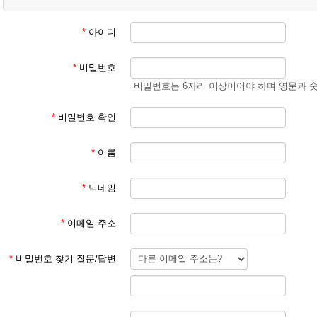
② 학생 회원
- 학생 성과 이름
(예) 김예준
*
아이디
3. 회원 이메일은 입학원서에 기재된 이메일 주소 사용
*
비밀번호
회원 가입 후 회원 승인에 평균 1일이 소요됩니다.
비밀번호는 6자리 이상이어야 하며 영문과 
회원 가입 규칙을 지키지 않은 경우 회원 승인이 되지 않습니다.
한글학교 회원이 아닌 분들이 특정한 사유로 홈페이지를 이용하기를 희망
*
비밀번호 확인
주시기 바랍니다.
*
이름
본교 홈페이지를 이용해 주셔서 감사합니다.
*
닉네임
파리한글학교 홈페이지 관리자
*
이메일 주소
*
비밀번호 찾기 질문/답변