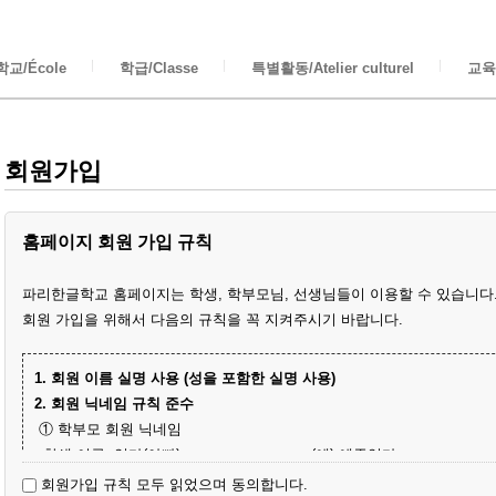
교/École
학급/Classe
특별활동/Atelier culturel
교육/
회원가입
홈페이지 회원 가입 규칙
파리한글학교 홈페이지는 학생, 학부모님, 선생님들이 이용할 수 있습니다
회원 가입을 위해서 다음의 규칙을 꼭 지켜주시기 바랍니다.
1. 회원 이름 실명 사용 (성을 포함한 실명 사용)
2. 회원 닉네임 규칙 준수
① 학부모 회원 닉네임
- 학생 이름+엄마(아빠)
(예) 예준엄마
- 닉네임 중복 시 학생 성과 이름+엄마
(예) 김예준엄마
회원가입 규칙 모두 읽었으며 동의합니다.