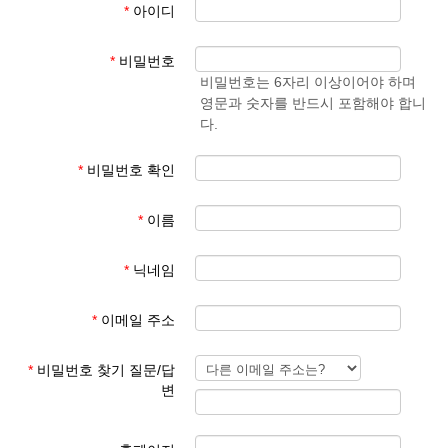
*
아이디
- 학생 성과 이름
준엄
(예)
3. 회원 이메일은 입학원서에 기재된 이메일 주소
마
김예
*
비밀번호
사용
준
비밀번호는 6자리 이상이어야 하며
영문과 숫자를 반드시 포함해야 합니
회원 가입 후 회원 승인에 평균 1일이 소요됩니다.
다.
회원 가입 규칙을 지키지 않은 경우 회원 승인이 되지 않습니다.
한글학교 회원이 아닌 분들이 특정한 사유로 홈페이지를 이용하기
*
비밀번호 확인
를 희망하는 경우 학교 대표 이메일로 요청해 주시기 바랍니다.
*
이름
본교 홈페이지를 이용해 주셔서 감사합니다.
*
닉네임
파리한글학교 홈페이지 관리자
*
이메일 주소
*
비밀번호 찾기 질문/답
변