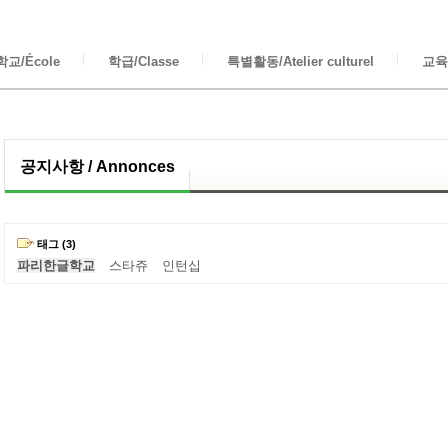
교/École
학급/Classe
특별활동/Atelier culturel
교육/
공지사항 / Annonces
태그 (3)
파리한글학교
스타쥬
인턴십