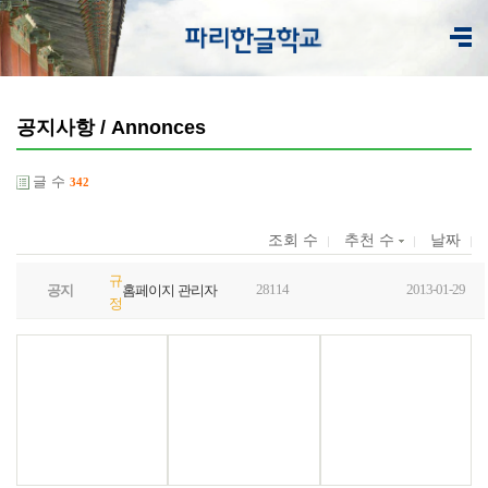
공지사항 / Annonces
글 수
342
조회 수
추천 수
날짜
규
28114
2013-01-29
공지
홈페이지 관리자
정