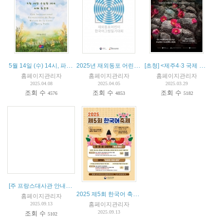
5월 14일 (수) 14시, 파리한글학교 소풍
2025년 재외동포 어린이 한국어 그림일기 대회
[초청] <제주4·3 국제 특별전> 개막식 (4월 11일 11시)
홈페이지관리자
홈페이지관리자
홈페이지관리자
2025.04.08
2025.04.05
2025.03.29
조회 수
조회 수
조회 수
4576
4853
5182
[주 프랑스대사관 안내] 유럽연합 EES(Entry/Exit system) 운영계획 안내(지문 채취 등).
2025 제5회 한국어 축제(5eme Festival de la langue coreenne)
홈페이지관리자
홈페이지관리자
2025.09.13
2025.09.13
조회 수
5102