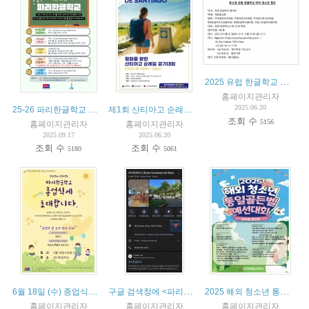
2025 유럽 한글학교 청소년 캠프 (8월 22–24일, 파리 FIAP)
홈페이지관리자
25-26 파리한글학교 수업 소개
제1회 산티아고 순례길 걷기대회 (7월 17일-23일)
2025.06.20
조회 수
5156
홈페이지관리자
홈페이지관리자
2025.09.17
2025.06.20
조회 수
조회 수
5180
5061
6월 18일 (수) 종업식에 초대합니다.
구글 검색창에 <파리한글학교>를 입력해보세요
2025 해외 청소년 통일골든벨 남유럽협의회 예선전 참가자 모집
홈페이지관리자
홈페이지관리자
홈페이지관리자