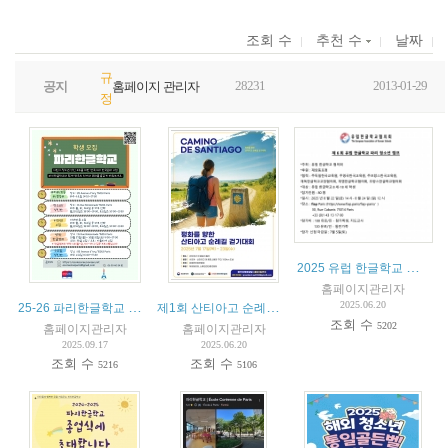
조회 수
추천 수
날짜
규
28231
2013-01-29
공지
홈페이지 관리자
정
2025 유럽 한글학교 청소년 캠프 (8월 22–24일, 파리 FIAP)
홈페이지관리자
25-26 파리한글학교 수업 소개
제1회 산티아고 순례길 걷기대회 (7월 17일-23일)
2025.06.20
조회 수
5202
홈페이지관리자
홈페이지관리자
2025.09.17
2025.06.20
조회 수
조회 수
5216
5106