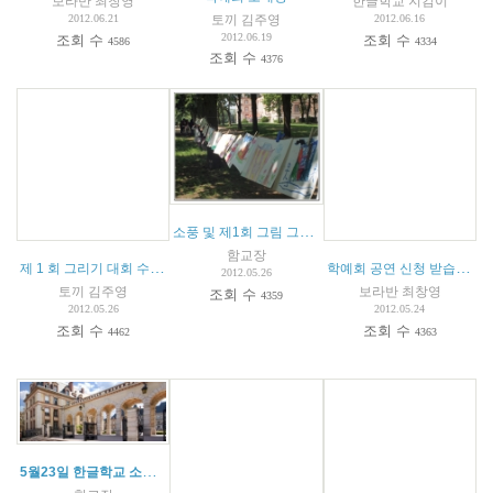
보라반 최창영
한글학교 지킴이
토끼 김주영
2012.06.21
2012.06.16
2012.06.19
조회 수
조회 수
4586
4334
조회 수
4376
소풍 및 제1회 그림 그리기대회를 마치고...
함교장
제 1 회 그리기 대회 수상자 명단
학예회 공연 신청 받습니다.
2012.05.26
토끼 김주영
보라반 최창영
조회 수
4359
2012.05.26
2012.05.24
조회 수
조회 수
4462
4363
5월23일 한글학교 소풍안내