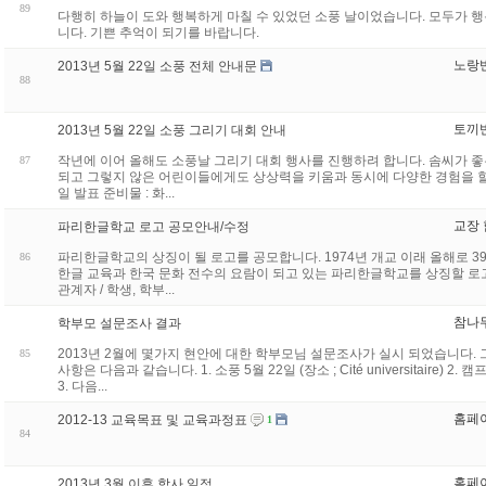
89
다행히 하늘이 도와 행복하게 마칠 수 있었던 소풍 날이었습니다. 모두가 
니다. 기쁜 추억이 되기를 바랍니다.
노랑
2013년 5월 22일 소풍 전체 안내문
88
토끼
2013년 5월 22일 소풍 그리기 대회 안내
작년에 이어 올해도 소풍날 그리기 대회 행사를 진행하려 합니다. 솜씨가 
87
되고 그렇지 않은 어린이들에게도 상상력을 키움과 동시에 다양한 경험을 할 
일 발표 준비물 : 화...
교장
파리한글학교 로고 공모안내/수정
파리한글학교의 상징이 될 로고를 공모합니다. 1974년 개교 이래 올해로 
86
한글 교육과 한국 문화 전수의 요람이 되고 있는 파리한글학교를 상징할 로
관계자 / 학생, 학부...
참나
학부모 설문조사 결과
2013년 2월에 몇가지 현안에 대한 학부모님 설문조사가 실시 되었습니다.
85
사항은 다음과 같습니다. 1. 소풍 5월 22일 (장소 ; Cité universitaire) 
3. 다음...
홈페
2012-13 교육목표 및 교육과정표
1
84
홈페
2013년 3월 이후 학사 일정