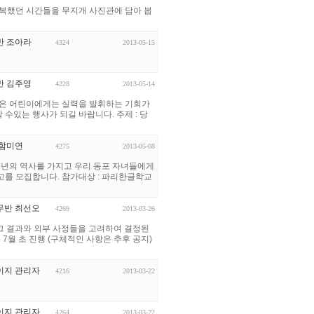
행복했던 시간들을 무지개 사진관에 담아 봅
반 조아라
4324
2013-05-15
반 김주영
4228
2013-05-14
좋은 어린이에게는 실력을 발휘하는 기회가
수있는 행사가 되길 바랍니다. 주제 : 당
 함미연
4275
2013-05-08
39년의 역사를 가지고 우리 동포 자녀들에게
고를 모집합니다. 참가대상 : 파리한글학교
무반 최선오
4269
2013-03-26
 그 결과와 외부 사정들을 고려하여 결정된
2. 캠프 7월 초 진행 (구체적인 사항은 추후 공지)
이지 관리자
4216
2013-03-22
이지 관리자
4264
2013-03-22