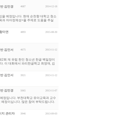
1반 김민경
4687
2014-12-18
 있을 예정입니다. 현재 순천향 대학교 청소
육과 자아정체성>을 주제로 도움을 주실
 함미연
4893
2015-08-30
2반 김인서
4675
2013-11-12
회 재 유럽 한인 청소년 한글 백일장이
니다. 이 대회에서 파리한글학교 최영재, 김
2반 김인서
3921
2013-11-12
4반 김민경
5065
2013-11-07
있을 예정입니다. 부천대학교 유아교육과 교수
실 예정이십니다. 많은 참여 부탁드립니다.
이지 관리자
3946
2013-09-03