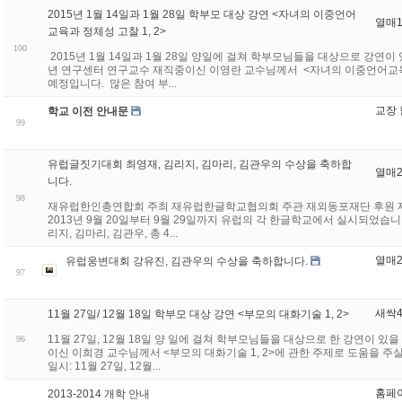
2015년 1월 14일과 1월 28일 학부모 대상 강연 <자녀의 이중언어
열매
교육과 정체성 고찰 1, 2>
100
2015년 1월 14일과 1월 28일 양일에 걸쳐 학부모님들을 대상으로 강연이
년 연구센터 연구교수 재직중이신 이영란 교수님께서 <자녀의 이중언어교
예정입니다. 많은 참여 부...
교장
학교 이전 안내문
99
유럽글짓기대회 최영재, 김리지, 김마리, 김관우의 수상을 축하합
열매
니다.
98
재유럽한인총연합회 주최 재유럽한글학교협의회 주관 재외동포재단 후원 제2
2013년 9월 20일부터 9월 29일까지 유럽의 각 한글학교에서 실시되었습
리지, 김마리, 김관우, 총 4...
열매
유럽웅변대회 강유진, 김관우의 수상을 축하합니다.
97
새싹
11월 27일/ 12월 18일 학부모 대상 강연 <부모의 대화기술 1, 2>
11월 27일, 12월 18일 양 일에 걸쳐 학부모님들을 대상으로 한 강연이 
96
이신 이희경 교수님께서 <부모의 대화기술 1, 2>에 관한 주제로 도움을 주
일시: 11월 27일, 12월...
홈페
2013-2014 개학 안내