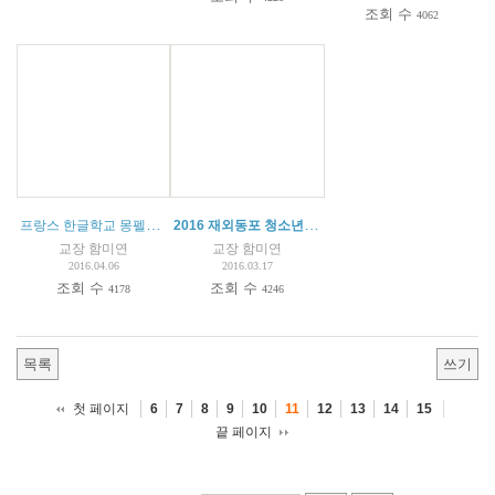
조회 수
4062
프랑스 한글학교 몽펠리에 청소년캠프
2016 재외동포 청소년 교류사업 참가자 모집 공고
교장 함미연
교장 함미연
2016.04.06
2016.03.17
조회 수
조회 수
4178
4246
목록
쓰기
첫 페이지
6
7
8
9
10
11
12
13
14
15
끝 페이지