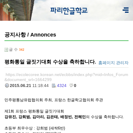
공지사항 / Annonces
글 수
342
평화통일 글짓기대회 수상을 축하합니다.
홈페이지 관리자
https://ecolecoree.korean.net/ecbbs/index.php?mid=Infos_Forum
&document_srl=1664299
2015.06.21
11:18:44
4324
0
민주평통남유럽협의회 주최, 프랑스 한글학교협의회 주관
제1회 프랑스 평화통일 글짓기대회
강유진, 강희범, 김마리, 김은태, 배정빈, 전헤민
의 수상을 축하합니다.
초등부 최우수상 : 강희범 (새싹6반)