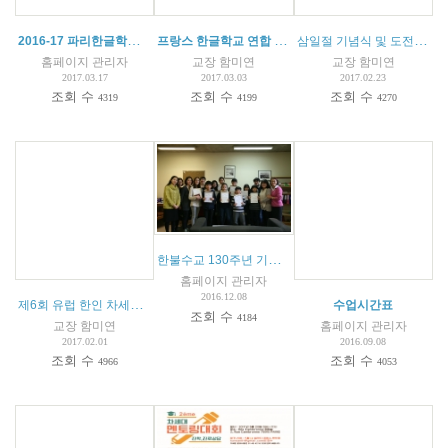
2016-17 파리한글학교 교내 글짓기 및 예쁜 글씨 쓰기 대회 결과 발표
프랑스 한글학교 연합 캠프 안내
(
1
)
삼일절 기념식 및 도전 골든벨 대회
홈페이지 관리자
교장 함미연
교장 함미연
2017.03.17
2017.03.03
2017.02.23
조회 수
조회 수
조회 수
4319
4199
4270
한불수교 130주년 기념 한글학교 창작시 및 글짓기 대회
홈페이지 관리자
2016.12.08
제6회 유럽 한인 차세대 한국어 웅변대회 안내문
(
1
)
수업시간표
조회 수
4184
교장 함미연
홈페이지 관리자
2017.02.01
2016.09.08
조회 수
조회 수
4966
4053