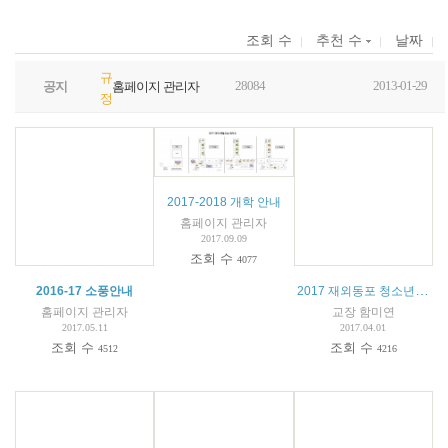
조회 수
추천 수
날짜
규
28084
2013-01-29
공지
홈페이지 관리자
정
2017-2018 개학 안내
홈페이지 관리자
2017.09.09
조회 수
4077
2017 재외동포 청소년(중고생/대학생) 모국연수 (2017 OKFriends HomeComing Teens/Youth Camp) - 참가자 모집 공고 -
2016-17 소풍안내
홈페이지 관리자
교장 함미연
2017.05.11
2017.04.01
조회 수
조회 수
4512
4216