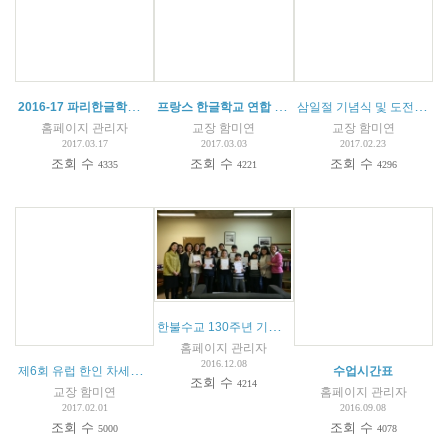
2016-17 파리한글학교 교내 글짓기 및 예쁜 글씨 쓰기 대회 결과 발표
프랑스 한글학교 연합 캠프 안내
(
1
)
삼일절 기념식 및 도전 골든벨 대회
홈페이지 관리자
교장 함미연
교장 함미연
2017.03.17
2017.03.03
2017.02.23
조회 수
조회 수
조회 수
4335
4221
4296
한불수교 130주년 기념 한글학교 창작시 및 글짓기 대회
홈페이지 관리자
2016.12.08
제6회 유럽 한인 차세대 한국어 웅변대회 안내문
(
1
)
수업시간표
조회 수
4214
교장 함미연
홈페이지 관리자
2017.02.01
2016.09.08
조회 수
조회 수
5000
4078