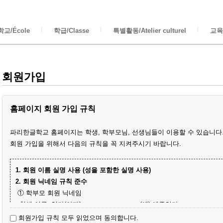
교/École
학급/Classe
특별활동/Atelier culturel
교육/
회원가입
홈페이지 회원 가입 규칙
파리한글학교 홈페이지는 학생, 학부모님, 선생님들이 이용할 수 있습니다
회원 가입을 위해서 다음의 규칙을 꼭 지켜주시기 바랍니다.
1. 회원 이름 실명 사용 (성을 포함한 실명 사용)
2. 회원 닉네임 규칙 준수
① 학부모 회원 닉네임
- 학생 이름+엄마(아빠)
(예) 예준엄마
- 닉네임 중복 시 학생 성과 이름+엄마
(예) 김예준엄마
회원가입 규칙 모두 읽었으며 동의합니다.