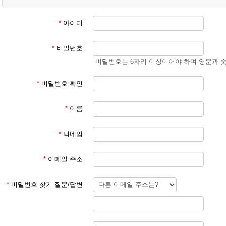
② 학생 회원
- 학생 성과 이름
(예) 김예준
*
아이디
3. 회원 이메일은 입학원서에 기재된 이메일 주소 사용
*
비밀번호
회원 가입 후 회원 승인에 평균 1일이 소요됩니다.
비밀번호는 6자리 이상이어야 하며 영문과 
회원 가입 규칙을 지키지 않은 경우 회원 승인이 되지 않습니다.
한글학교 회원이 아닌 분들이 특정한 사유로 홈페이지를 이용하기를 희망
*
비밀번호 확인
주시기 바랍니다.
*
이름
본교 홈페이지를 이용해 주셔서 감사합니다.
*
닉네임
파리한글학교 홈페이지 관리자
*
이메일 주소
*
비밀번호 찾기 질문/답변