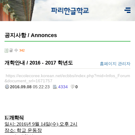
공지사항 / Annonces
글 수
342
개학안내 / 2016 - 2017 학년도
홈페이지 관리자
https://ecolecoree.korean.net/ecbbs/index.php?mid=Infos_Forum
&document_srl=1671757
2016.09.08
05:22:23
4334
0
1.
개학식
일시
: 2016
년
9
월
14
일
(
수
)
오후
2
시
장소
:
학교 운동장