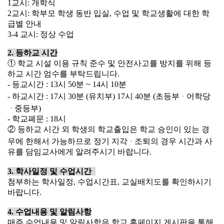
1
교시
:
개학식
2
교시
:
학부모 학생 동반 입실
,
수업 및 학교생활에 대한 학
급별 안내
3-4
교시
:
정상 수업
2.
등하교 시간
①
학교 시설 이용 규칙 준수 및 안전사고를 방지를 위해 등
하교 시간 엄수를 부탁드립니다
.
-
등교시간
: 13
시
50
분
~ 14
시
10
분
-
하교시간
: 17
시
30
분
(
유치부
) 17
시
40
분
(
초등부ᆞ어학당
ᆞ중등부
)
-
학교폐문
: 18
시
②
등하교 시간 외 학생의 학교출입은 학교 승인이 있는 경
우에 한해서 가능하므로 정기 지각
ᆞ
조퇴의 경우 시간과 사
유를 담임교사에게 알려주시기 바랍니다
.
3.
학사일정 및 수업시간
첨부하는 학사일정
,
수업시간표
,
교실배치도를 확인하시기
바랍니다
.
4.
수업내용 및 알림사항
매주 수업내용 및 알림사항은 학교 홈페이지
게시판을 통해