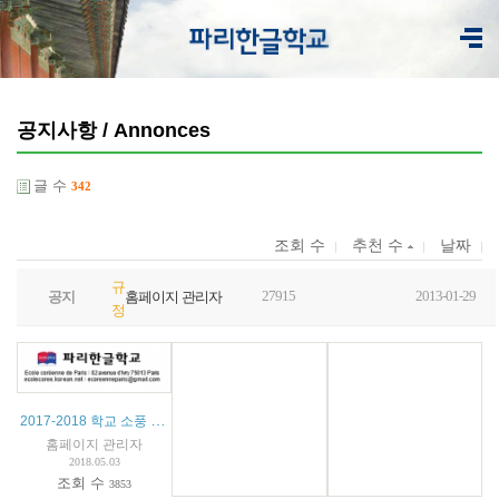
공지사항 / Annonces
글 수
342
조회 수
추천 수
날짜
규
27915
2013-01-29
공지
홈페이지 관리자
정
2017-2018 학교 소풍 안내
홈페이지 관리자
2018.05.03
조회 수
3853