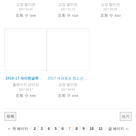
교장 함미연
교장 함미연
교장 함미연
2017.02.01
2017.02.23
2017.03.03
조회 수
조회 수
조회 수
5048
4328
4263
2016-17 파리한글학교 교내 글짓기 및 예쁜 글씨 쓰기 대회 결과 발표
2017 재외동포 청소년(중고생/대학생) 모국연수 (2017 OKFriends HomeComing Teens/Youth Camp) - 참가자 모집 공고 -
홈페이지 관리자
교장 함미연
2017.03.17
2017.04.01
조회 수
조회 수
4369
4244
목록
쓰기
첫 페이지
끝 페이지
2
3
4
5
6
7
8
9
10
11