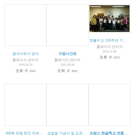
한불수교 130주년 기념 한글학교 창작시 및 글짓기 대회
홈페이지 관리자
2016.12.08
결석사유서 양식
수업시간표
조회 수
4253
홈페이지 관리자
홈페이지 관리자
2016.09.20
2016.09.08
조회 수
조회 수
4324
4102
제6회 유럽 한인 차세대 한국어 웅변대회 안내문
삼일절 기념식 및 도전 골든벨 대회
(
1
)
프랑스 한글학교 연합 캠프 안내