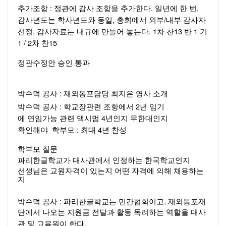
: 
. 
, 
추가조항 
정관에 감사 조항을 추가한다
일년에 한 번
, 
/
감사년도는 학사년도와 동일
총회에서 외부
내부 감사자 
, 
. 1
13 
1 
선정
감사자료는 내규에 만들어 놓는다
차 찬
반 
기
1 / 2
15 
차 찬
정관수정안 승인 통과 
: 
박수덕 공사 
재외동포담당 최지은 영사 소개 
: 
2
박수덕 공사 
학교장관련 조항에서 
년 임기
4
에 연임가능 관련 맥시멈 
년인지 무한대인지 
: 
4
확인해야  학부모 
최대 
년 찬성 
학부모 질문 
파리한글학교가 대사관에서 인정하는 한국학교인지 
선생님은 교원자격이 있는지 어떤 자격에 의해 채용하는
지 
: 
, 
박수덕 공사 
파리한글학교는 민간협회이고
재외동포재
단에서 나오는 지원금 전달과 활동 독려하는 역할을 대사 
.  
관 및 교육원이 한다