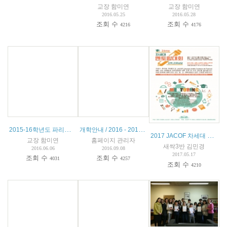
교장 함미연
교장 함미연
2016.05.25
2016.05.28
조회 수
조회 수
4216
4176
2015-16학년도 파리한글학교 글짓기 대회 수상자 명단
개학안내 / 2016 - 2017 학년도
2017 JACOF 차세대 멘토링 대회
교장 함미연
홈페이지 관리자
새싹3반 김민경
2016.06.06
2016.09.08
2017.05.17
조회 수
조회 수
4031
4257
조회 수
4210