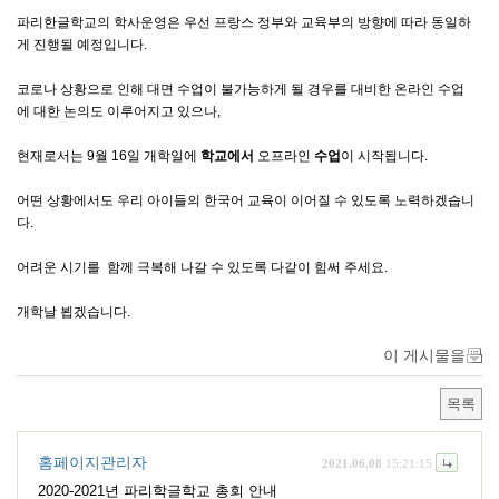
파리한글학교의 학사운영
은
우선
프랑스
정부와
교육부의
방향에
따라 동일하
게
진행될
예정입니다
.
코로나
상황으로 인해
대면
수업이
불가능하게
될
경우를
대비한
온라인
수업
에
대한
논의도
이루어지고 있으나,
현재로서는 9월 16일 개학일에
학교에서
오프라인
수업
이 시작됩니다.
어떤
상황에서도
우리
아이들의
한국어
교육이
이어질
수
있도록
노력하겠습니
다
.
어려운
시기를
함께
극복해
나갈
수
있도록
다같이
힘써
주세요
.
개학날
뵙겠습니다.
이 게시물을
목록
홈페이지관리자
2021.06.08
15:21:15
2020-2021년 파리학글학교 총회 안내