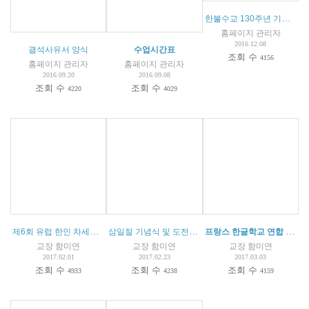
한불수교 130주년 기념 한글학교 창작시 및 글짓기 대회
홈페이지 관리자
2016.12.08
결석사유서 양식
수업시간표
조회 수
4156
홈페이지 관리자
홈페이지 관리자
2016.09.20
2016.09.08
조회 수
조회 수
4220
4029
제6회 유럽 한인 차세대 한국어 웅변대회 안내문
삼일절 기념식 및 도전 골든벨 대회
(
1
)
프랑스 한글학교 연합 캠프 안내
교장 함미연
교장 함미연
교장 함미연
2017.02.01
2017.02.23
2017.03.03
조회 수
조회 수
조회 수
4933
4238
4159