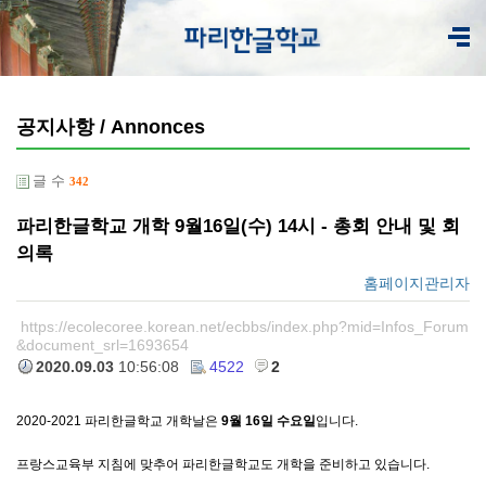
공지사항 / Annonces
글 수
342
파리한글학교 개학 9월16일(수) 14시 - 총회 안내 및 회
의록
홈페이지관리자
https://ecolecoree.korean.net/ecbbs/index.php?mid=Infos_Forum
&document_srl=1693654
2020.09.03
10:56:08
4522
2
2020-2021 파리한글학교
개학날은
9
월
16
일
수요일
입니다
.
프랑스교육부
지침에 맞추어
파리한글학교도
개학
을
준비하고
있습니다
.