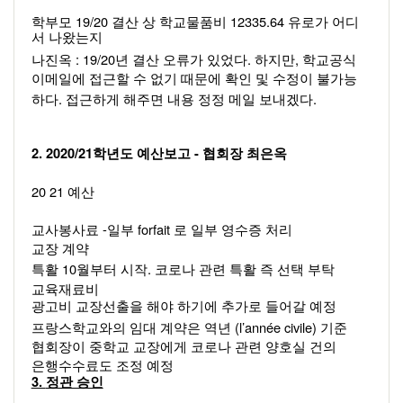
19/20 
12335.64 
학부모 
결산 상 학교물품비 
유로가 어디
서 나왔는지 
: 19/20
. 
, 
나진옥 
년 결산 오류가 있었다
하지만
학교공식 
이메일에 접근할 수 없기 때문에 확인 및 수정이 불가능 
. 
.  
하다
접근하게 해주면 내용 정정 메일 보내겠다
2. 2020/21
- 
학년도 예산보고 
협회장 최은옥  
20 21 
예산 
-
forfait 
교사봉사료 
일부 
로 일부 영수증 처리 
교장 계약 
10
. 
특활 
월부터 시작
코로나 관련 특활 즉 선택 부탁 
교육재료비  
광고비 교장선출을 해야 하기에 추가로 들어갈 예정 
(l’année civile) 
프랑스학교와의 임대 계약은 역년 
기준 
협회장이 중학교 교장에게 코로나 관련 양호실 건의 
은행수수료도 조정 예정
3. 
정관 승인