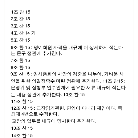
1
15 
조 찬 
2
15 
조 찬 
3
15 
조 찬 
4
14 
1 
조 찬 
기
5
15 
조 찬 
6
15 : 
조 찬 
명예회원 자격을 내규에 더 상세하게 적는다
.  
는 문구 정관에 추가한다
7
15 
조 찬 
8
15 
조 찬 
9
15 : 
, 
조 찬 
임시총회의 사안의 경중을 나누어
가벼운 사
. 11
15 : 
안을 위한 의결정족수 마련 정관에 추가한다
조 찬
운영위 및 집행부 인수인계에 필요한 서류 내규에 적는다
. 10
15 
는 내용 정관에 추가한다
조 찬 
11
15 
조 찬 
12
15 : 
, 
. 
조 찬 
교장임기관련
연임이 아니라 재임이다
즉 
4
.  
최대 
년으로 수정한다
. 
교장의 업무를 내규에 명시한다 추가한다
13
15  
조 찬 
14
15 
조 찬 