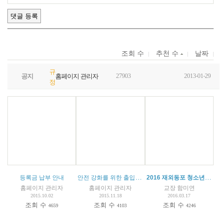
조회 수
추천 수
날짜
규
27903
2013-01-29
공지
홈페이지 관리자
정
안전 강화를 위한 출입통제 안내
2016 재외동포 청소년 교류사업 참가자 모집 공고
등록금 납부 안내
홈페이지 관리자
홈페이지 관리자
교장 함미연
2015.10.02
2015.11.18
2016.03.17
조회 수
조회 수
조회 수
4659
4103
4246