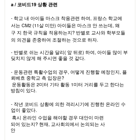
a / 
19 
코비드
상황 관련  
- 
, 
학교 내 아이들 마스크 착용관련 하여
프랑스 학교에
CM2 (11
) 
, 
서는 
살 미만
아이들은 마스크 안 쓰는데
왜 
? 
구 지 한국 규칙을 적용하는지
반별로 교사와 학부모들
.  
의 의견을 존중하여 조절하는 것으로 하자
- 
( 
) 
, 
반별로 쉬는 시간을 달리
앞 뒤로
하여
아이들 많이 부
. 
딪치지 않게 해 주시면 좋을 것 같다
- 
, 
, 
운동관련 특활수업의 경우
어떻게 진행할 예정인지
플
?  
뢰베흐 중학교 측 입장은
2
1
운동활동은 
미터 기타 활동 
미터 거리를 두고 한다는 
.  
방침이 있다
- 
작년 코비드 상황에 의한 격리시기에 진행한 온라인 수
.  
업이 좋았다
혹시 온라인 수업을 해야할 경우 대안이 마련
? 
, 
되어 있는지
현재
교사회의에서 논의되는 사
안       