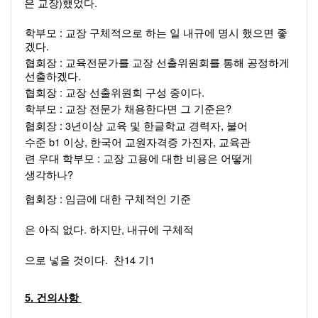
)
.  
은 교장
했었다
: 
학부모 
교장 구체적으로 하는 일 내규에 명시 했으면 좋
.  
겠다
: 
협회장 
교육전문가를 교장 선출위원회를 통해 공정하게 
.  
선출하겠다
: 
.  
협회장 
교장 선출위원회 구성 중이다
: 
? 
학부모 
교장 전문가 채용한다면 그 기준은
: 3
, 
협회장 
년이상 교육 및 한글학교 경력자
불어
b1 
, 
, 
수준 
이상
한국어 교원자격증 가진자
교육관
: 
련 우대 학부모 
교장 고용에 대한 비용은 어떻게 
? 
생각하나
: 
협회장 
임금에 대한 구체적인 기준
. 
, 
은 아직 없다
하지만
내규에 구체적
.  
14 
1 
으로 넣을 것이다
찬
기
5. 
건의사항 