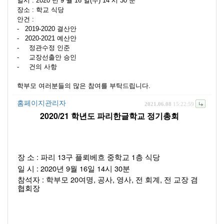
일시 : 2020 년 9 월 16 일(수) 14 시 30 분
장소 : 학교 식당
안건 :
- 2019-2020 결산안
- 2020-2021 예산안
- 정관수정 인준
- 교장선출안 승인
- 건의 사항
학부모 여러분들의 많은 참여를 부탁드립니다.
홈페이지관리자
2021.06.08
15:22:59
2020/21 
학년도 파리한글학교 정기총회  
: 
13
1
장 소 
파리 
구 플뢰베흐 중학교 
층 식당 
: 2020
9
16
14
30
일 시 
년 
월 
일 
시 
분 
: 
20
, 
, 
, 
, 
참석자 
학부모 
여명
공사
영사
전 회계
전 교장 겸 
협회장 