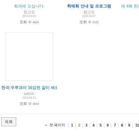
회의에 모십니다.
학예회 안내 및 프로그램
제 4회 
함교장
함교장
2010.06.03
2010.06.07
조회 수
조회 수
4604
4532
한국:우루과이 16강전 같이 봐요!!!!!!
admin
2010.06.25
조회 수
4664
목록
첫 페이지
1
2
3
4
5
6
7
8
9
1