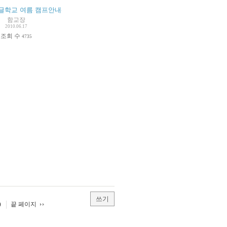
한글학교 여름 캠프안내( 프로그램 및 준비물)
(
3
)
함교장
2010.06.17
조회 수
4735
쓰기
끝 페이지
0