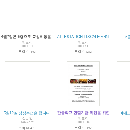
4월7일은 5층으로 교실이동을 합니다.
ATTESTATION FISCALE ANNEE 2009-20
5
함교장
함교장
2010.03.30
2010.04.14
조회 수
조회 수
4362
5057
한글학교 건립기금 마련을 위한 합창 음악
5월12일 정상수업을 합니다.
비데오
함교장
함교장
2010.05.18
2010.05.07
조회 수
조회 수
4468
4515