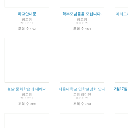
하교안내문
학부모님들을 모십니다.
마리오
함교장
함교장
2010.01.13
2010.01.29
조회 수
조회 수
4792
4934
설날 문화학습에 대해서
서울대학교 입학설명회 안내
2월17
함교장
교장 함미연
2010.02.16
2013.01.28
조회 수
조회 수
5040
3768