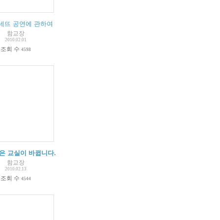
네뜨 공연에 관하여
함교장
2010.02.01
조회 수
4598
일은 교실이 바뀝니다.
함교장
2010.02.13
조회 수
4544