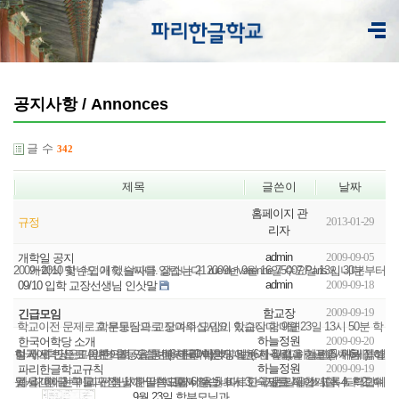
공지사항 / Annonces
글 수
342
제목
글쓴이
날짜
홈페이지 관
2013-01-29
규정
리자
admin
2009-09-05
개학일 공지
2009~2010 학년도 개학 날짜를 알립니다. 2009년 9월 16일 수요일 13시 30분부터 개학식 및 수업이 있습니다. 장소는 21 rue de varenne 75007 Paris 입니다.
admin
2009-09-18
09/10 입학 교장선생님 인삿말
2009-09-19
함교장
긴급모임
학교이전 문제로 학부모님과 교장과의 모임이 있습니다. 9월 23일 13시 50분 학교 운동장으로 모여주십시요. 학교장 함미연
하늘정원
2009-09-20
한국어학당 소개
한국어학당은 다양한 활동을 통해 한국어 듣기, 말하기 실력을 기르기 위해 특별히 새로 만든 모둠반으로, 구름반(8세-10세), 바다반(6세-8세), 하늘반(5세-6세), 이렇게 세 반으로 이루어져 있습니다. 한국어학당에는 한국말과 한글을 처음 접하는 어린 학생...
하늘정원
2009-09-19
파리한글학교규칙
파 리 한 글 학 교 규 칙 1. 한글학교에서는 반드시 한국말로 이야기합니다. 2. 수업시간에 친구들과 장난치거나 떠들지 않습니다. 3. 숙제를 꼭 합니다. 4. 학교에 못 올 때에는 미리 선생님께 말씀드립니다. 5. 바르고 고운 말을 쓰도록 노력합니다. 6. 욕...
9월 23일 학부모님과