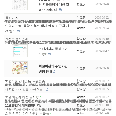
함교장
2009-09-26
의 긴급모임에 대한 결
과보고입니다.
함교장
2009-09-22
등하교 지도
학부모님들께 알립니다. 새학년부터는 학교내의 질서를 위하여 학생들은 마당에서 함께 모여서 담임선생님 인솔하에 교실로 이동하게 됩니다. 마당까지만 학생들을 데려다주시길 바랍니다. . 수업후 17시 15분부터 부모님들이 학교 안으로 들어오셔서 반별로 ...
수업 시간표, 특활 신청서, 학사 일정표, 규칙 내
admin
2009-09-24
려 받기.
함교장
2009-10-10
개선문 행사안내
안녕하세요 ? 금년도 6.25 참전 기념행사를 아래와 같이 실시합니다. ㅇ 행사명 : 단장의 능선 전투 추모식 ㅇ 주관 : 불 참전협회 ㅇ 장소 : 개선문 ㅇ 일시 : 2009.10.13(화) 18:30 행사참석을 희망하시는 학부모님과 학생들은, 당일 개선문에 18시10분까지 ...
스탄에서의 등하교 지
2009-10-12
함교장
도
3
학교이전과 수업시간
2009-09-30
함교장
변경 안내
함교장
2009-10-02
학교이전 안내말씀 /우편발송
파리 한글학교 이전에 따른 안내 말씀을 올립니다. 한글학교가 10월7일부터 새로운 장소로 옮기게 되었습니다. 파리한글학교는 2009년 9월 30일 현재 등록학생수가 157명이며, 유아반에서 고등학생반까지 13개의 반으로 구성되어 있습니다. 우리 파리 한글학...
함교장
2009-10-05
새학교, 새시간표, 새규칙들...
admin
2009-10-22
회원 가입에 대한 공지
3
회원 실명제를 실시하고자 하오니 참여를 부탁드립니다. 학생들은 자신의 이름을 닉네임으로 하시기 바랍니다. 기존의 학부모 회원 여러분과 앞으로 학부모 회원 가입을 하실 분들은 회원 정보에 다음과 같이 기입하여 주시기를 부탁드립니다. 이름 : 성을 포...
2009-11-10
함교장
11월18일이 개학일입니다.
11월 11일은 전승기념일 공휴일입니다. 한글학교 수업은 학사 일정표에 표시된대로 11월18일에 있습니다.
admin
2009-11-26
회원 인증이 아직 안되신 분들
2