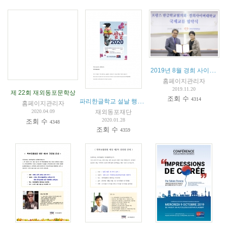
2019년 8월 경희 사이버대 및 서울디지털문화예술대학교와 교육협약 체결
홈페이지관리자
2019.11.20
제 22회 재외동포문학상
조회 수
4314
파리한글학교 설날 행사안내
홈페이지관리자
재외동포재단
2020.04.09
2020.01.28
조회 수
4348
조회 수
4359