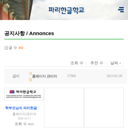
공지사항 / Annonces
글 수
342
조회 수
추천 수
날짜
규
27900
2013-01-29
공지
홈페이지 관리자
정
학부모님의 파리한글학교 코로나 대응 수칙 문의에 대한 답글
홈페이지관리자
2020.10.17
조회 수
4531