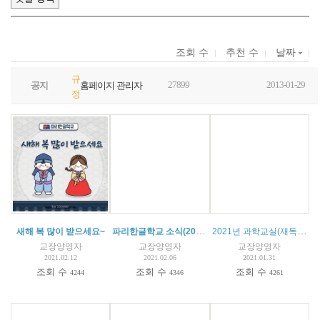
조회 수
추천 수
날짜
규
27899
2013-01-29
공지
홈페이지 관리자
정
파리한글학교 소식(2021. 02. 06)
2021년 과학교실(재독한국과학기술자협의회)
새해 복 많이 받으세요~
교장양영자
교장양영자
교장양영자
2021.02.12
2021.02.06
2021.01.31
조회 수
조회 수
조회 수
4244
4346
4261