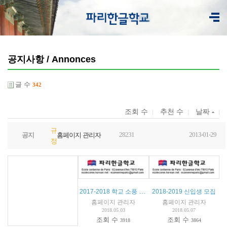
공지사항 / Annonces
글 수
342
조회 수
추천 수
날짜
규
28231
2013-01-29
공지
홈페이지 관리자
정
2017-2018 학교 소풍 안내
2018-2019 신입생 모집
홈페이지 관리자
홈페이지 관리자
2018.05.03
2018.05.07
조회 수
조회 수
3918
3864