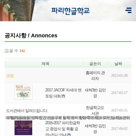
공지사항 / Annonces
글 수
342
제목
글쓴이
날짜
홈페이지 관
2013-01-29
규정
리자
새싹3반 김민
2017 JACOF 차세대 멘
2017-05-17
경
토링 대회
한글학교도
2017-05-31
도서관에서 알려드립니다.
서관
미납도서들을 기다리고 있습니다! 방학 전에 한글학교 책이 모두 다 도서관으로 돌아올 수 있도록 집안 구석구석 잘 찾아서 갖다 주세요. 이미 반납하셨는데 독촉메일을 받으셨다면 도서관으로 와서 얘기해주시기 바랍니다. 감사합니다.
2016-2017 파리한글학
새싹3반 김민
2017-06-02
교 종업식 및 특활 공
경
연+전시 안내