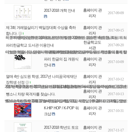
홈페이지 관
2017-2018 개학 안내
2017-09-09
리자
홈페이지 관
제 3회 겨레얼살리기 백일장대회 수상을 축하
2017-09-15
리자
합니다.
1
제 3회 해외동포학생 겨레얼살리기 백일장대회에서 김승민, 심도원, 최노아, 최이룬 학생이 수상하였습니다. 은상 (상장과 200유로 상당의 부상) : 심도원, 최노아 동상 (상장과 100유로 상당의 부상) : 김승민, 최이룬 축하합니다.
한글학교도
2017-09-20
파리한글학교 도서관 이용안내
서관
안녕하세요, 도서관입니다. 한글학교도서관은 한글책들을 프랑스학교측과 같이 보고 있습니다. 영유아책부터 어린이 청소년도서까지 우리 학생들이 볼 만한 다양한 책들이 있습니다. 한글학교학생들은 수요일마다 쉬는 시간을 이용해 빌려갈 수 있고 대출기...
홈페이지 관
파리 한글의 집 개원식
2017-10-09
리자
안내
홈페이지 관
열매 4반 심도원 학생, 2017년 나의꿈국제재단
2017-10-12
리자
장학생 선정
1
2017년 6월 3일, 제4회 프랑스 나의 꿈 발표 제전에서, 1등 상을 수상했던, 심도원(열매 4반) 학생이 2017년 나의꿈국제재단 손창현 이사장님 장학생으로 선정되어, 대학 3년 동안 장학금을 받게 되고 My Dream Gala 2017-Los Angeles(2017년 11월 11-12일, L...
홈페이지 관
2017-10-13
뺑소니 차량 목격자를 찾습니다.
리자
뺑소니 차량 목격자를 찾습니다 일시 : 9월 13일 수요일 ( 한글학교 개학일) 장소 : 82 Avenue d’Ivry 75013 Paris(한글학교 앞 찻길 ) 시간 : 오후 2시 사고내용 : 안녕하세요 ? 저는 한글학교 한 학생의 엄마입니다. 개학날 아이를 데리고 학교앞에서...
홈페이지 관
K-HIP HOP / K-POP 워
2017-10-31
리자
크샵
홈페이지 관
2017-2018 학년도 토요
2017-11-17