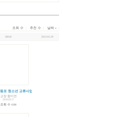
조회 수
추천 수
날짜
28018
2013-01-29
 축하합니다.
재외동포 청소년 교류사업 참가자 모집 공고
교장 함미연
2016.03.17
조회 수
4288