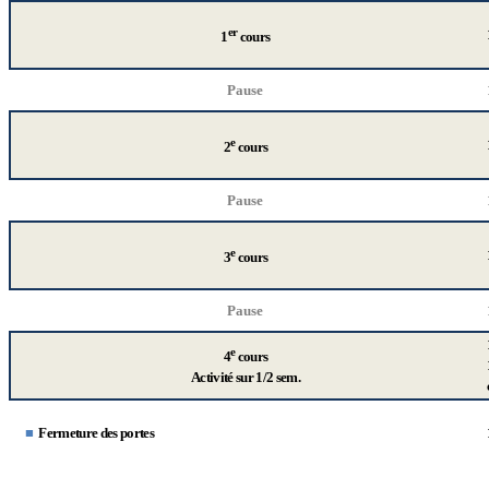
er
1
cours
Pause
e
2
cours
Pause
e
3
cours
Pause
e
4
cours
Activit
é
sur 1/2 sem.
■
Fermeture des portes