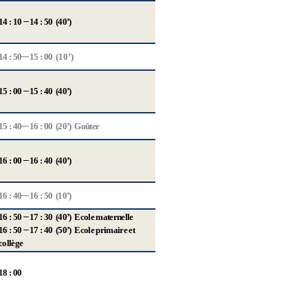
14 : 10
14 : 50 (40’)
14 :
50
15 : 00
(10’)
15 : 00
15 : 40 (40’)
15 : 40
16 : 00 (20’) Go
û
ter
16 : 00
16 : 40 (40’)
16 : 40
16 : 50 (10’)
16 : 50
17 : 30 (40’) Ecole maternelle
16 : 50
17 : 40 (50’) Ecole primaire et
coll
è
ge
18 : 00