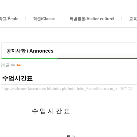
교/École
학급/Classe
특별활동/Atelier culturel
교육/
공지사항 / Annonces
글 수
342
수업시간표
https://ecolecoree.korean.net/ecbbs/index.php?mid=Infos_Forum&document_srl=1671770
수 업 시 간
표