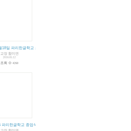
 5월18일 파리한글학교 소풍 안내
교장 함미연
2016.05.12
조회 수
4260
016 파리한글학교 종업식 및 특활공연 안내
교장 함미연