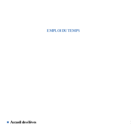
EMPLOI DU TEMPS
■
Accueil des
é
l
è
ves