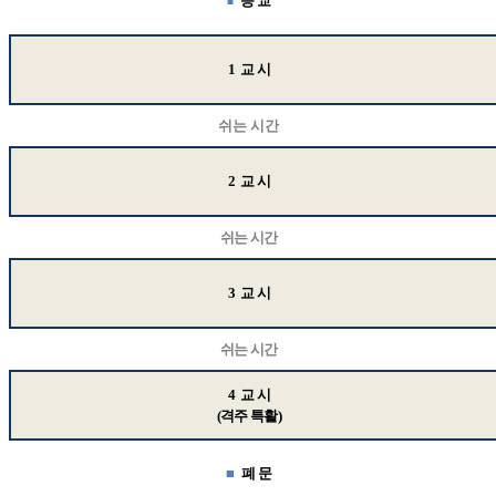
등 교
■
1
교 시
쉬는 시간
2
교 시
쉬는 시간
3
교 시
쉬는 시간
4
교 시
(
격주 특활
)
■
폐 문