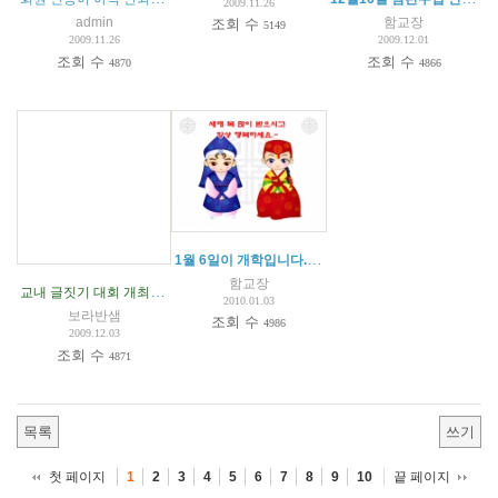
2009.11.26
admin
함교장
조회 수
5149
2009.11.26
2009.12.01
조회 수
조회 수
4870
4866
1월 6일이 개학입니다.
(
1
)
함교장
교내 글짓기 대회 개최
(
1
)
2010.01.03
보라반샘
조회 수
4986
2009.12.03
조회 수
4871
목록
쓰기
첫 페이지
끝 페이지
1
2
3
4
5
6
7
8
9
10