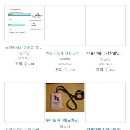
스탄에서의 등하교 지도
(
3
)
회원 가입에 대한 공지
(
3
)
11월18일이 개학일입니다.
함교장
2009.10.12
admin
함교장
조회 수
2009.10.22
2009.11.10
5291
조회 수
조회 수
5169
4930
우리는 파리한글학교인 입니다...학교카드에 관하여
함교장
회원 인증이 아직 안되신 분들
(
2
)
12월16일 참관수업 안내
(
1