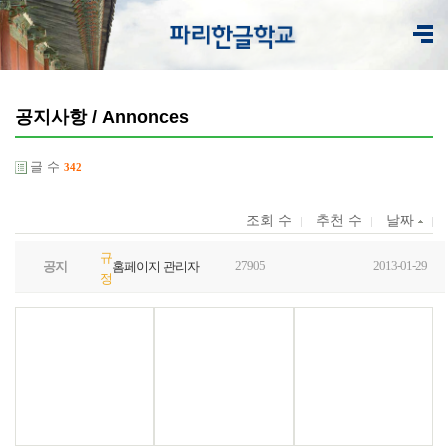
공지사항 / Annonces
글 수
342
조회 수
추천 수
날짜
규
27905
2013-01-29
공지
홈페이지 관리자
정