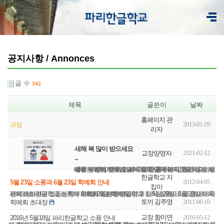
공지사항 / Annonces
글 수
342
제목
글쓴이
날짜
홈페이지 관
2013-01-29
규정
리자
새해 복 많이 받으세요
2021-02-12
교장양영자
~
새해 복 많이 받으세요~ 2월 10일에 파리한글학교에서 설날 행사가 있었습니다. 각 반에서 까치 까치 설날 노래를 부르며, 여러 가지 다양한 행사가 있었습니다. 세배하는 방법 배우기, 세배하기, 공기놀이, 제기차기, 팽이치기, 투호놀이, 방패연 꾸미기, 한...
한글학교 지
2012-04-05
5월 23일 소풍과 6월 23일 학예회 안내
킴이
저희 파리한글학교 소풍과 학예회 일정 안내입니다. 1. 5월 23일 소풍 원래 대사관에서 하려던 소풍계획이 취소되어 저희 한글학교 만의 소풍이 5월 23일로 확정되었습니다. 장소는 학부모회와 의논하여 결정 후 다시 알려드리겠습니다. 2. 6월 23일 학예회 ...
토끼 김주영
2011-06-10
학예회 초대장
교장 함미연
2016-05-12
2016년 5월18일 파리한글학교 소풍 안내