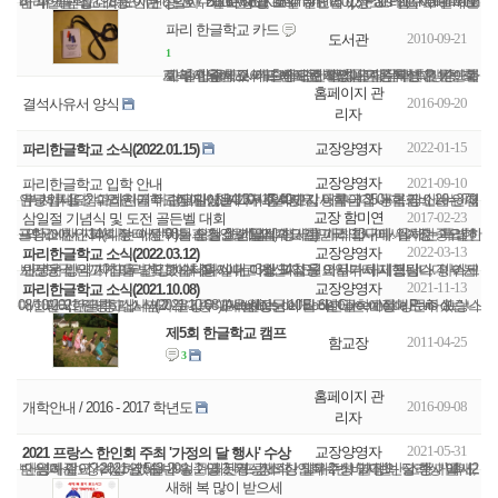
파리한글학교 소풍 안내 q 날짜: 2016년 5월 18일 수요일 q 장소: Parc Kellermann내 피크닉 장소 q 모이는 장소: 7 Boulevard Kellermann 75013 Paris 입구로 들어오신 후 계단을 내려오시면 큰 호수가 보이고, 호수 왼편에 있는 모래 놀이터 쪽 풀밭이 중앙 ...
파리 한글학교 카드
2010-09-21
도서관
1
파리 한글학교 카드에 대해 알려 드립니다. 학생증, 학교 출입증, 도서대출증으로 쓰입니다. * 학생 고유번호로 부여되는 것이니 반에 관계없이 기존에 받은 카드를 계속 사용해 주시고 새로운 학생들은 등록한 후 받아가 주세요. 카드에 관한 규칙은 다음과 ...
홈페이지 관
2016-09-20
결석사유서 양식
리자
2022-01-15
교장양영자
파리한글학교 소식(2022.01.15)
교장양영자
2021-09-10
파리한글학교 입학 안내
안녕하세요? 파리한글학교에 관심을 가져주셔서 감사합니다. 등록금 안내는 첨부 서류을 참고하시기 바랍니다. 첫째 자녀일 경우, 등록금 350+협회비 20=370유로입니다. 수업은 매주 수요일에 14:10~17:40까지 이루어집니다. 장소는 안내장에 있는 13구 중학교...
교장 함미연
2017-02-23
삼일절 기념식 및 도전 골든벨 대회
프랑스 한인회(회장 이상무)는 오는 3월 1일 (수요일) 파리 13구에 위치한 파리 한글학교에서 14시 부터,제 98회 삼일절 기념식 행사를 개최합니다. 올해는 특별히 외국에서 자라나는 어린이들과 청소년들에게 대한민국 역사에서 가장 중요한 순간인 삼일절과...
2022-03-13
교장양영자
파리한글학교 소식(2022.03.12)
안녕하십니까? 모두 건강하게 잘 지내고 계신지요? 아시다시피 프랑스 정부는 새로운 방역 지침을 발표했습니다. 이는 3월 14일 월요일부터 시행됩니다. 이제 보건당국 권고에 따라 학교에서의 실내 마스크 착용 의무가 해제됩니다. 마스크 착용이 더 이상 의...
2021-11-13
교장양영자
파리한글학교 소식(2021.10.08)
파리한글학교 소식(2021.10.08)/Actualités de l’Ecole Coreenne de Paris du 08/10/2021 안녕하십니까? 유대종 대사님 방문 10월 6일에는 예정대로 주 프랑스 대한민국 유대종 대사님과 윤강우 교육원장님이 파리한글학교를 방문하셨습니다. 바...
제5회 한글학교 캠프
2011-04-25
함교장
3
홈페이지 관
2016-09-08
개학안내 / 2016 - 2017 학년도
리자
2021-05-31
교장양영자
2021 프랑스 한인회 주최 '가정의 달 행사' 수상
안녕하세요? 2021년 5월 29일 개최된 프랑스 한인회 주최 '가정의 달 행사'에서, 다음과 같이 수상하였습니다. 1. 글짓기 - 장려상 열매2반 배지빈 - 장려상 열매2반 임예준 - 장려상 열매3반 송준영 2. 영상제작 - 최우수상 열매1반 조준 가족 모두 ...
새해 복 많이 받으세