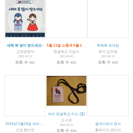
5월 23일 소풍과 6월 23일 학예회 안내
새해 복 많이 받으세요~
학예회 초대장
교장양영자
한글학교 지킴이
토끼 김주영
2021.02.12
2012.04.05
2011.06.10
조회 수
조회 수
조회 수
4321
4322
4323
(
1
)
파리 한글학교 카드
도서관
2016년 5월18일 파리한글학교 소풍 안내
결석사유서 양식
2010.09.21
교장 함미연
홈페이지 관리자
조회 수
4324