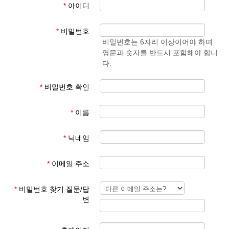
*
아이디
- 학생 성과 이름
준엄
(예)
3. 회원 이메일은 입학원서에 기재된 이메일 주소
마
김예
*
비밀번호
사용
준
비밀번호는 6자리 이상이어야 하며
영문과 숫자를 반드시 포함해야 합니
회원 가입 후 회원 승인에 평균 1일이 소요됩니다.
다.
회원 가입 규칙을 지키지 않은 경우 회원 승인이 되지 않습니다.
한글학교 회원이 아닌 분들이 특정한 사유로 홈페이지를 이용하기
*
비밀번호 확인
를 희망하는 경우 학교 대표 이메일로 요청해 주시기 바랍니다.
*
이름
본교 홈페이지를 이용해 주셔서 감사합니다.
*
닉네임
파리한글학교 홈페이지 관리자
*
이메일 주소
*
비밀번호 찾기 질문/답
변