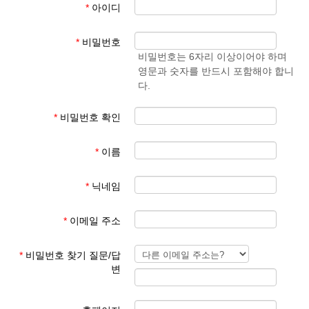
*
아이디
- 학생 성과 이름
준엄
(예)
3. 회원 이메일은 입학원서에 기재된 이메일 주소
마
김예
*
비밀번호
사용
준
비밀번호는 6자리 이상이어야 하며
영문과 숫자를 반드시 포함해야 합니
회원 가입 후 회원 승인에 평균 1일이 소요됩니다.
다.
회원 가입 규칙을 지키지 않은 경우 회원 승인이 되지 않습니다.
한글학교 회원이 아닌 분들이 특정한 사유로 홈페이지를 이용하기
*
비밀번호 확인
를 희망하는 경우 학교 대표 이메일로 요청해 주시기 바랍니다.
*
이름
본교 홈페이지를 이용해 주셔서 감사합니다.
*
닉네임
파리한글학교 홈페이지 관리자
*
이메일 주소
*
비밀번호 찾기 질문/답
변