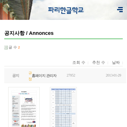
공지사항 / Annonces
글 수
2
조회 수
추천 수
날짜
규
27952
2013-01-29
공지
홈페이지 관리자
정