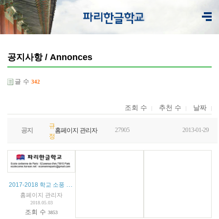
공지사항 / Annonces
글 수
342
조회 수
추천 수
날짜
규
27905
2013-01-29
공지
홈페이지 관리자
정
2017-2018 학교 소풍 안내
홈페이지 관리자
2018.05.03
조회 수
3853