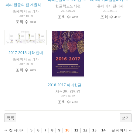
파리 한글의 집 개원식 안내
한글학교도서관
홈페이지 관리자
홈페이지 관리자
2017.09.20
2017.09.15
2017.10.09
조회 수
조회 수
4093
4112
조회 수
4008
2017-2018 개학 안내
홈페이지 관리자
2017.09.09
조회 수
4035
2016-2017 파리한글학교 종업식 및 특활 공연+전시 안내
새싹3반 김민경
2017.06.02
조회 수
4181
목록
쓰기
첫 페이지
끝 페이지
5
6
7
8
9
10
11
12
13
14