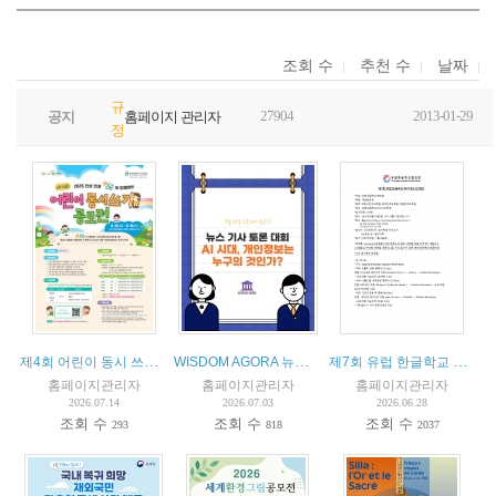
조회 수
추천 수
날짜
규
27904
2013-01-29
공지
홈페이지 관리자
정
제4회 어린이 동시 쓰기 공모전
WISDOM AGORA 뉴스 기사 토론 대회
제7회 유럽 한글학교 청소년캠프
홈페이지관리자
홈페이지관리자
홈페이지관리자
2026.07.14
2026.07.03
2026.06.28
조회 수
조회 수
조회 수
293
818
2037