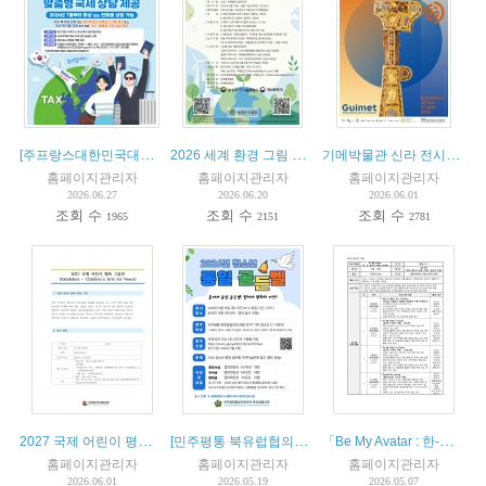
[주프랑스대한민국대사관] 재외국민 국내복귀 세무상담 서비스 안내
2026 세계 환경 그림 공모전
기메박물관 신라 전시회(Exposition Silla au Musée Guimet)
홈페이지관리자
홈페이지관리자
홈페이지관리자
2026.06.27
2026.06.20
2026.06.01
조회 수
조회 수
조회 수
1965
2151
2781
2027 국제 어린이 평화 그림전
[민주평통 북유럽협의회] 2026 청소년 통일 골든벨 및 공모전 개최 안내
「Be My Avatar : 한-프 실시간 여행 프로젝트」 참가자 모집
홈페이지관리자
홈페이지관리자
홈페이지관리자
2026.06.01
2026.05.19
2026.05.07