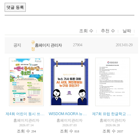
조회 수
추천 수
날짜
규
27904
2013-01-29
공지
홈페이지 관리자
정
제4회 어린이 동시 쓰기 공모전
WISDOM AGORA 뉴스 기사 토론 대회
제7회 유럽 한글학교 청소년캠프
홈페이지관리자
홈페이지관리자
홈페이지관리자
2026.07.14
2026.07.03
2026.06.28
조회 수
조회 수
조회 수
294
818
2037