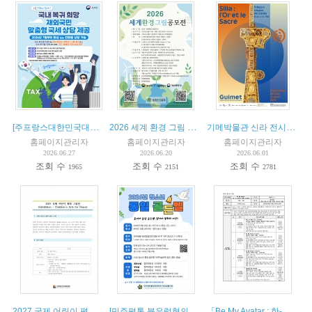
[주프랑스대한민국대사관] 재외국민 국내복귀 세무상담 서비스 안내
2026 세계 환경 그림 공모전
기메박물관 신라 전시회(Exposition Silla au Musée Guimet)
홈페이지관리자
홈페이지관리자
홈페이지관리자
2026.06.27
2026.06.20
2026.06.01
조회 수
조회 수
조회 수
1965
2151
2781
2027 국제 어린이 평화 그림전
[민주평통 북유럽협의회] 2026 청소년 통일 골든벨 및 공모전 개최 안내
「Be My Avatar : 한-프 실시간 여행 프로젝트」 참가자 모집