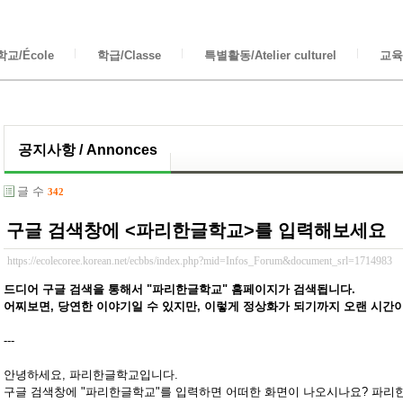
교/École
학급/Classe
특별활동/Atelier culturel
교육/
공지사항 / Annonces
글 수
342
구글 검색창에 <파리한글학교>를 입력해보세요
https://ecolecoree.korean.net/ecbbs/index.php?mid=Infos_Forum&document_srl=1714983
드디어 구글 검색을 통해서 "파리한글학교" 홈페이지가 검색됩니다.
어찌보면, 당연한 이야기일 수 있지만, 이렇게 정상화가 되기까지 오랜 시간
---
안녕하세요, 파리한글학교입니다.
구글 검색창에 "파리한글학교"를 입력하면 어떠한 화면이 나오시나요? 파리