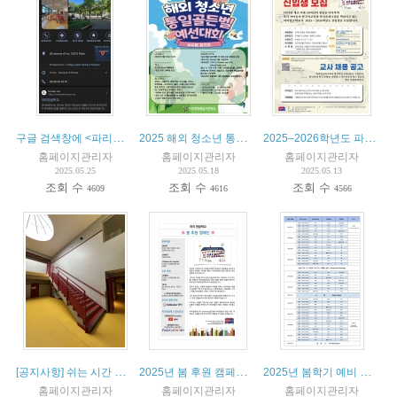
구글 검색창에 <파리한글학교>를 입력해보세요
2025 해외 청소년 통일골든벨 남유럽협의회 예선전 참가자 모집
2025–2026학년도 파리한글학교 신입생 모집 및 교사 채용 공고
홈페이지관리자
홈페이지관리자
홈페이지관리자
2025.05.25
2025.05.18
2025.05.13
조회 수
조회 수
조회 수
4609
4616
4566
[공지사항] 쉬는 시간 학생 안전 강화를 위한 감독 운영 안내
2025년 봄 후원 캠페인 안내
2025년 봄학기 예비 교사 스타쥬(stage) - 수업 참여 안내
홈페이지관리자
홈페이지관리자
홈페이지관리자