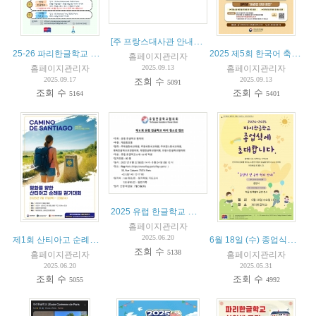
[주 프랑스대사관 안내] 유럽연합 EES(Entry/Exit system) 운영계획 안내(지문 채취 등).
25-26 파리한글학교 수업 소개
2025 제5회 한국어 축제(5eme Festival de la langue coreenne)
홈페이지관리자
홈페이지관리자
홈페이지관리자
2025.09.13
2025.09.17
2025.09.13
조회 수
5091
조회 수
조회 수
5164
5401
2025 유럽 한글학교 청소년 캠프 (8월 22–24일, 파리 FIAP)
홈페이지관리자
제1회 산티아고 순례길 걷기대회 (7월 17일-23일)
6월 18일 (수) 종업식에 초대합니다.
2025.06.20
조회 수
5138
홈페이지관리자
홈페이지관리자
2025.06.20
2025.05.31
조회 수
조회 수
5055
4992