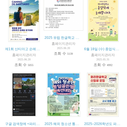
2025 유럽 한글학교 청소년 캠프 (8월 22–24일, 파리 FIAP)
홈페이지관리자
제1회 산티아고 순례길 걷기대회 (7월 17일-23일)
6월 18일 (수) 종업식에 초대합니다.
2025.06.20
조회 수
5139
홈페이지관리자
홈페이지관리자
2025.06.20
2025.05.31
조회 수
조회 수
5055
4992
구글 검색창에 <파리한글학교>를 입력해보세요
2025 해외 청소년 통일골든벨 남유럽협의회 예선전 참가자 모집
2025–2026학년도 파리한글학교 신입생 모집 및 교사 채용 공고