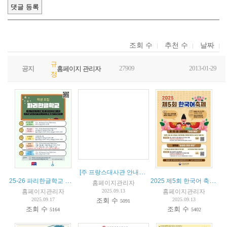
조회 수
추천 수
날짜
규
27909
2013-01-29
공지
홈페이지 관리자
정
[주 프랑스대사관 안내] 유럽연합 EES(Entry/Exit system) 운영계획 안내(지문 채취 등).
25-26 파리한글학교 수업 소개
2025 제5회 한국어 축제(5eme Festival de la langue coreenne)
홈페이지관리자
홈페이지관리자
홈페이지관리자
2025.09.13
2025.09.17
2025.09.13
조회 수
5091
조회 수
조회 수
5164
5402