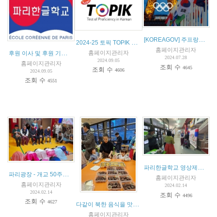
[KOREAGOV] 주프랑스대한민국대사관에서 알려드립니다. [안전공지] 파리올림픽 관련 안전공지
2024-25 토픽 TOPIK 시험 안내
홈페이지관리자
후원 이사 및 후원 기업 모집 안내
홈페이지관리자
2024.07.28
2024.09.05
홈페이지관리자
조회 수
4645
조회 수
4606
2024.09.05
조회 수
4551
파리한글학교 영상제작 현장
파리광장 - 개교 50주년을 맞이한 파리 한글학교 2024 설날 행사
홈페이지관리자
홈페이지관리자
2024.02.14
2024.02.14
조회 수
4496
조회 수
4627
다같이 북한 음식을 맛봐요
(
1
)
홈페이지관리자