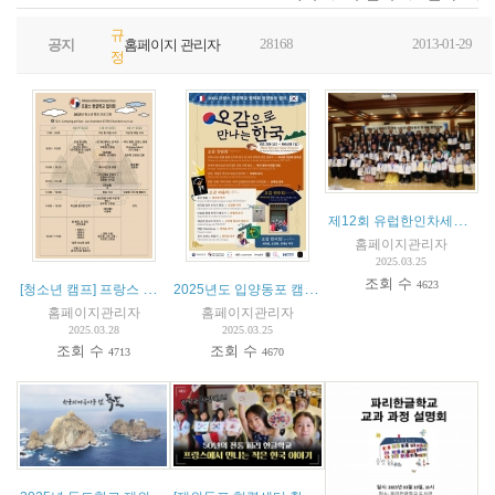
규
28168
2013-01-29
공지
홈페이지 관리자
정
제12회 유럽한인차세대 한국어 웅변대회 - 이은찬 양 (열매 4반) 민주평화통일자문회의 특별상 수상
홈페이지관리자
2025.03.25
조회 수
4623
[청소년 캠프] 프랑스 한글학교 협의회, "교육 거버넌스와 전통" 청소년 캠프 개최 예정 (4월 25-27일)
2025년도 입양동포 캠프 안내
홈페이지관리자
홈페이지관리자
2025.03.28
2025.03.25
조회 수
조회 수
4713
4670