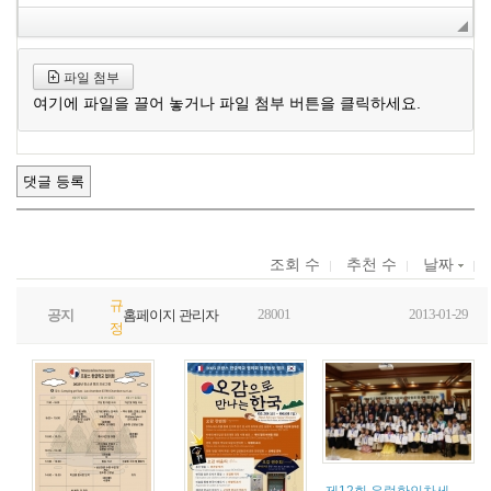
파일 첨부
여기에 파일을 끌어 놓거나 파일 첨부 버튼을 클릭하세요.
조회 수
추천 수
날짜
규
28001
2013-01-29
공지
홈페이지 관리자
정
제12회 유럽한인차세대 한국어 웅변대회 - 이은찬 양 (열매 4반) 민주평화통일자문회의 특별상 수상