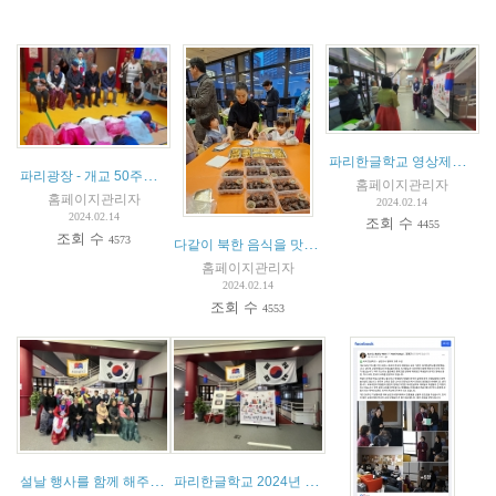
파리한글학교 영상제작 현장
파리광장 - 개교 50주년을 맞이한 파리 한글학교 2024 설날 행사
홈페이지관리자
홈페이지관리자
2024.02.14
2024.02.14
조회 수
4455
조회 수
4573
다같이 북한 음식을 맛봐요
(
1
)
홈페이지관리자
2024.02.14
조회 수
4553
설날 행사를 함께 해주신 손님들
파리한글학교 2024년 설날 맞이 떡 나눔