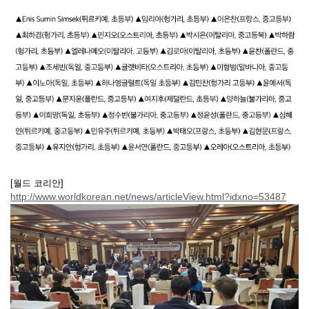
[월드 코리안]
http://www.worldkorean.net/news/articleView.html?idxno=53487