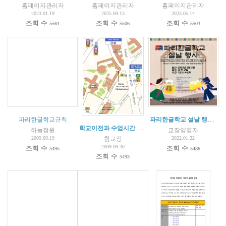
홈페이지관리자
홈페이지관리자
홈페이지관리자
2023.01.19
2025.09.13
2023.05.14
조회 수
조회 수
조회 수
5561
5506
5503
파리한글학교 설날 행사 안내(2022.02.02)
파리한글학교규칙
학교이전과 수업시간 변경 안내
하늘정원
교장양영자
함교장
2009.09.19
2022.01.22
2009.09.30
조회 수
조회 수
5495
5486
조회 수
5493