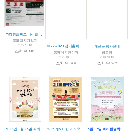
파리한글학교 비상탈출안전훈련 11월 9일 15시
홈페이지관리자
2022.11.10
2022-2023 정기총회 회의록
개선문 행사안내
조회 수
5863
홈페이지관리자
함교장
2022.09.21
2009.10.10
조회 수
조회 수
5658
5632
2023년 1월 25일 파리한글학교 설날 행사
(
1
)
2025 제5회 한국어 축제(5eme Festival de la langue coreenne)
5월 17일 파리한글학교 놀이 한마당