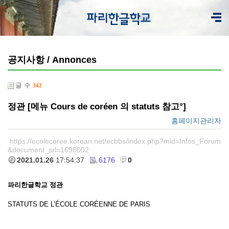
공지사항 / Annonces
글 수
342
정관 [메뉴 Cours de coréen 의 statuts 참고°]
홈페이지관리자
https://ecolecoree.korean.net/ecbbs/index.php?mid=Infos_Forum
&document_srl=1698002
2021.01.26
17:54:37
6176
0
파리한글학교 정관
STATUTS DE L’ÉCOLE CORÉENNE DE PARIS