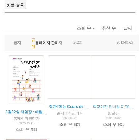
조회 수
추천 수
날짜
규
28231
2013-01-29
공지
홈페이지 관리자
정
정관 [메뉴 Cours de coréen 의 statuts 참고°]
학교이전 안내말씀 /우편발송
3월22일 백일장 : 예쁜 글씨 쓰기, 글짓기(운문, 산문)
홈페이지관리자
함교장
홈페이지관리자
2021.01.26
2009.10.02
2023.03.11
조회 수
조회 수
6176
6021
조회 수
7588