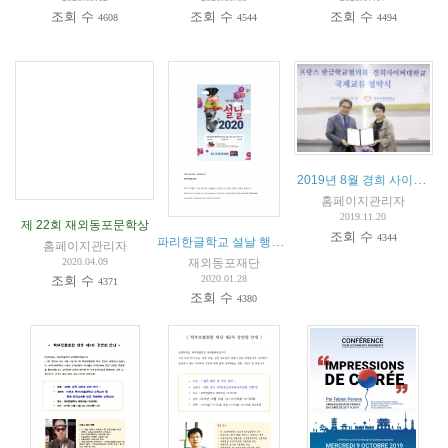
조회 수
조회 수
조회 수
4608
4544
4494
2019년 8월 경희 사이버대 및 서울디지털문화예술대학교와 교육협약 체결
홈페이지관리자
2019.11.20
제 22회 재외동포문학상
조회 수
4344
파리한글학교 설날 행사안내
홈페이지관리자
재외동포재단
2020.04.09
2020.01.28
조회 수
4371
조회 수
4380