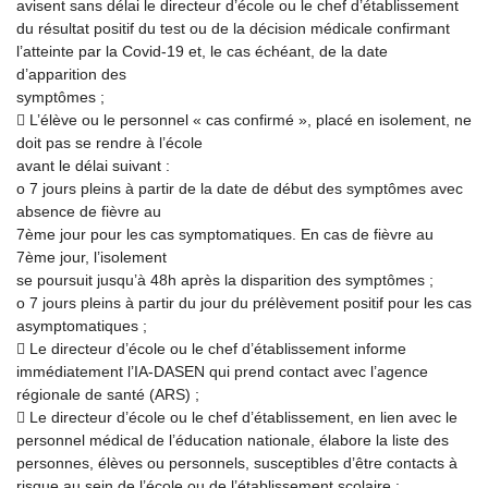
avisent sans délai le directeur d’école ou le chef d’établissement
du résultat positif du test ou de la décision médicale confirmant
l’atteinte par la Covid-19 et, le cas échéant, de la date
d’apparition des
symptômes ;
 L’élève ou le personnel « cas confirmé », placé en isolement, ne
doit pas se rendre à l’école
avant le délai suivant :
o 7 jours pleins à partir de la date de début des symptômes avec
absence de fièvre au
7ème jour pour les cas symptomatiques. En cas de fièvre au
7ème jour, l’isolement
se poursuit jusqu’à 48h après la disparition des symptômes ;
o 7 jours pleins à partir du jour du prélèvement positif pour les cas
asymptomatiques ;
 Le directeur d’école ou le chef d’établissement informe
immédiatement l’IA-DASEN qui prend contact avec l’agence
régionale de santé (ARS) ;
 Le directeur d’école ou le chef d’établissement, en lien avec le
personnel médical de l’éducation nationale, élabore la liste des
personnes, élèves ou personnels, susceptibles d’être contacts à
risque au sein de l’école ou de l’établissement scolaire ;