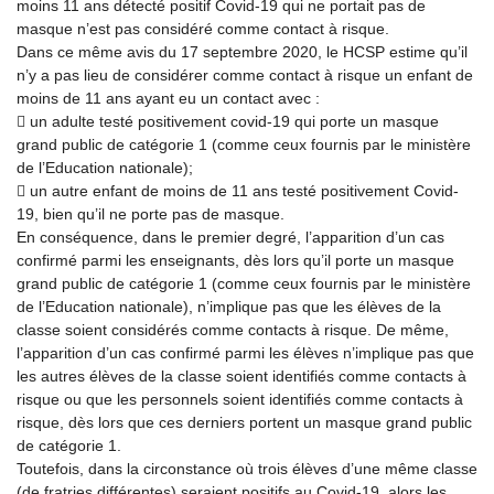
moins 11 ans détecté positif Covid-19 qui ne portait pas de
masque n’est pas considéré comme contact à risque.
Dans ce même avis du 17 septembre 2020, le HCSP estime qu’il
n’y a pas lieu de considérer comme contact à risque un enfant de
moins de 11 ans ayant eu un contact avec :
 un adulte testé positivement covid-19 qui porte un masque
grand public de catégorie 1 (comme ceux fournis par le ministère
de l’Education nationale);
 un autre enfant de moins de 11 ans testé positivement Covid-
19, bien qu’il ne porte pas de masque.
En conséquence, dans le premier degré, l’apparition d’un cas
confirmé parmi les enseignants, dès lors qu’il porte un masque
grand public de catégorie 1 (comme ceux fournis par le ministère
de l’Education nationale), n’implique pas que les élèves de la
classe soient considérés comme contacts à risque. De même,
l’apparition d’un cas confirmé parmi les élèves n’implique pas que
les autres élèves de la classe soient identifiés comme contacts à
risque ou que les personnels soient identifiés comme contacts à
risque, dès lors que ces derniers portent un masque grand public
de catégorie 1.
Toutefois, dans la circonstance où trois élèves d’une même classe
(de fratries différentes) seraient positifs au Covid-19, alors les