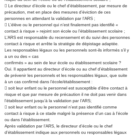
 Le directeur d’école ou le chef d’établissement, par mesure de
précaution, met en place des mesures d’éviction de ces
personnes en attendant la validation par l’ARS ;
 L’élève ou le personnel qui n’est finalement pas identifié «
contact à risque » rejoint son école ou l’établissement scolaire ;
L’ARS est responsable du recensement et du suivi des personnes
contact à risque et arrête la stratégie de dépistage adaptée.
Les responsables légaux ou les personnels sont-ils informés s’il y
a un ou des « cas
confirmés » au sein de leur école ou établissement scolaire ?
Oui. Il appartient au directeur d’école ou au chef d’établissement
de prévenir les personnels et les responsables légaux, que suite
à un cas confirmé dans l’école/établissement :
 soit leur enfant ou le personnel est susceptible d’être contact à
risque et que par mesure de précaution il ne doit pas venir dans
l’établissement jusqu’à la validation par l’ARS;
 soit leur enfant ou le personnel n’est pas identifié comme
contact à risque à ce stade malgré la présence d’un cas à l’école
ou dans l’établissement.
Après validation par l’ARS, le directeur d’école ou le chef
d’établissement indique aux personnels ou responsables légaux