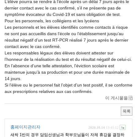
L’élève pourra se rendre à l’école après un délai 7 jours après le
dernier contact avec le cas confirmé, s’il ne présente pas de
symptôme évocateur du Covid-19 et sans obligation de test.
Pour les personnels, les collégiens et les lycéens
Les personnels et les élèves identifiés comme contacts à risque
ne sont pas accueillis dans l’école ou l’établissement jusqu’au
résultat négatif d’un test RT-PCR réalisé 7 jours après le dernier
contact avec le cas confirmé.
Les responsables légaux des élèves doivent attester sur
l’honneur de la réalisation du test et du résultat négatif de celui-ci.
En l’absence d’une telle attestation, l’éviction scolaire est
maintenue jusqu’à sa production et pour une durée maximale de
14 jours.
Si l’élève ou le personnel fait l’objet d’un test positif, il se conforme
aux prescriptions relatives aux cas confirmés.
이 게시물을
목록
홈페이지관리자
2020.10.14
13:41:12
새싹 1반의 경우 담임선생님과 학부모님들이 자체 휴강을 결정하